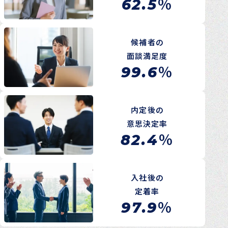
%
62.5
転職をお考えの方へ
転職エージェントサービス
候補者の
転職相談会
面談満足度
転職者の声
%
99.6
キャリア採用をお考えの企業様へ
選ばれる４つの理由
内定後の
４つの特長で解決
意思決定率
%
82.4
独自の採用スキーム
入社後の
お問い合わせ
定着率
プライバシーポリシー
%
97.9