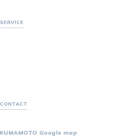
P-maneコラム
ニュース
SERVICE
転職をお考えの方へ
転職エージェントサービス
転職相談会
転職者の声
キャリア採用をお考えの企業様へ
選ばれる４つの理由
４つの特長で解決
独自の採用スキーム
CONTACT
お問い合わせ
プライバシーポリシー
KUMAMOTO
Google map