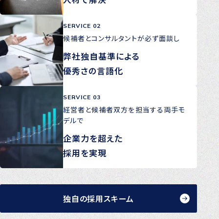
SERVICE 02
候補者とコンサルタントが必ず面談し
弊社独自基準による
優秀さの言語化
SERVICE 03
経営者と候補者双方を担当する両手モ
デルで
企業力を超えた
採用を実現
独自の採用スキーム