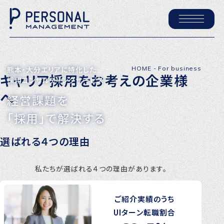
ホーム
HOME
-
For business
熊本・大分エリアに特化した
キャリア採用をお考えの企業様
採用コンサルティングサービス
パーソナル・マネジメントについて
へ
経営課題を
会社概要
「採用」で解決する
採用情報
選ばれる４つの理由
トピックス
私たちが選ばれる４つの理由があります。
P-maneコラム
ニュース
ご紹介実績のうち
UIターン転職割合