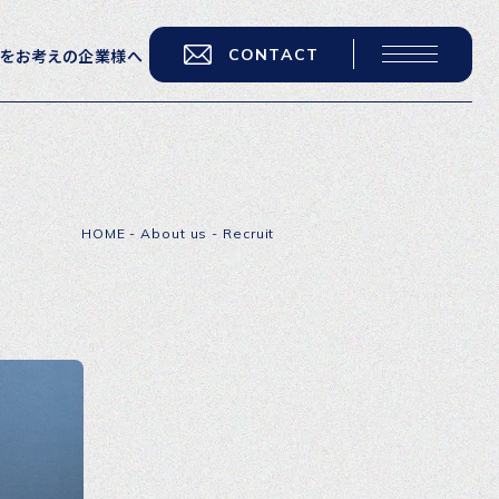
CONTACT
用をお考えの企業様へ
転職をお考えの方へ
転職エージェントサービス
HOME
-
About us
-
Recruit
転職相談会
転職者の声
キャリア採用をお考えの企業様へ
選ばれる４つの理由
４つの特長で解決
独自の採用スキーム