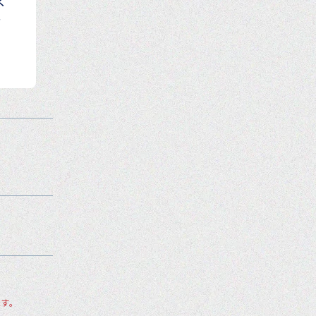
く
し
す。