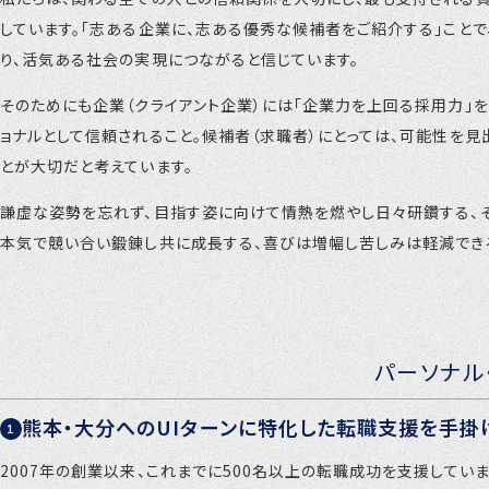
しています。「志ある企業に、志ある優秀な候補者をご紹介する」こと
り、活気ある社会の実現につながると信じています。
そのためにも企業（クライアント企業）には「企業力を上回る採用力」
ョナルとして信頼されること。候補者（求職者）にとっては、可能性を
とが大切だと考えています。
謙虚な姿勢を忘れず、目指す姿に向けて情熱を燃やし日々研鑽する、
本気で競い合い鍛錬し共に成長する、喜びは増幅し苦しみは軽減できる
パーソナル
熊本・大分へのUIターンに特化した転職支援を手掛
2007年の創業以来、これまでに500名以上の転職成功を支援しています