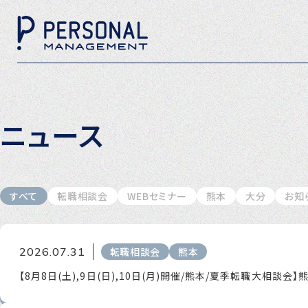
ニュース
すべて
転職相談会
WEBセミナー
熊本
大分
お知
2026.07.31
転職相談会
熊本
【8月8日(土),9日(日),10日(月)開催/熊本/夏季転職大相談