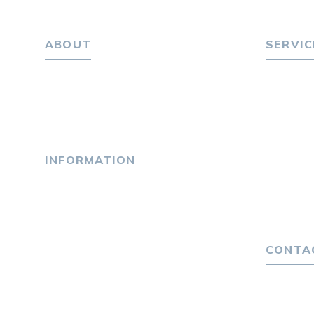
ABOUT
SERVIC
ホーム
転職をお
パーソナル・マネジメントについて
転職エー
会社概要
転職相
採用情報
転職者
INFORMATION
キャリア
選ばれる
トピックス
４つの特
P-maneコラム
独自の採
ニュース
CONTA
お問い合
プライバ