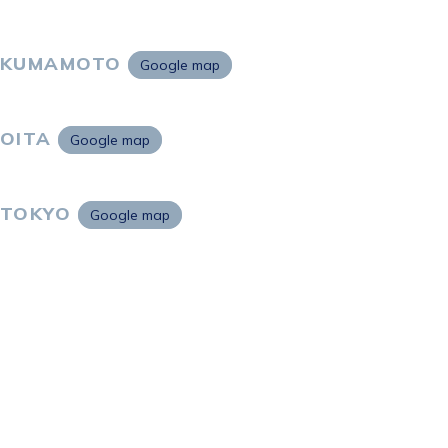
KUMAMOTO
Google map
〒860-0802
熊本市中央区中央街2-11 熊本サンニッセイビル5F
OITA
Google map
〒870-0034
大分市都町1-2-1 大分中央通りビル7F
TOKYO
Google map
〒105-0021
東京都港区東新橋2-4-1 サンマリーノ汐留2F