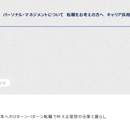
パーソナル・マネジメントについて
転職をお考えの方へ
キャリア採
ホーム
パーソナル・マネジメントについて
会社概要
採用情報
らせ
トピックス
P-maneコラム
会】熊本へのUターン・Iターン転職で叶える理想の仕事と暮らし
ニュース