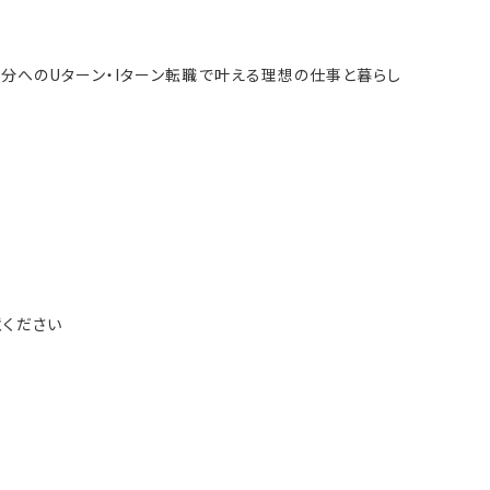
会】大分へのUターン・Iターン転職で叶える理想の仕事と暮らし
意ください