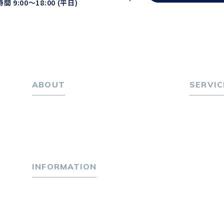
間 9:00〜18:00 (平日)
ABOUT
SERVIC
ホーム
転職をお
パーソナル・マネジメントについて
転職エー
会社概要
転職相
採用情報
転職者
INFORMATION
キャリア
選ばれる
トピックス
４つの特
P-maneコラム
独自の採
ニュース