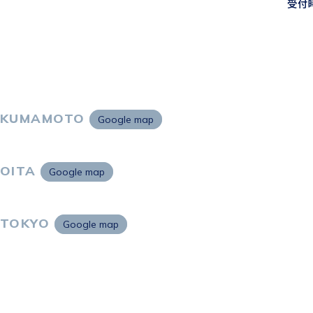
受付時
KUMAMOTO
Google map
〒860-0802
熊本市中央区中央街2-11 熊本サンニッセイビル5F
OITA
Google map
〒870-0034
大分市都町1-2-1 大分中央通りビル7F
TOKYO
Google map
〒105-0021
東京都港区東新橋2-4-1 サンマリーノ汐留2F