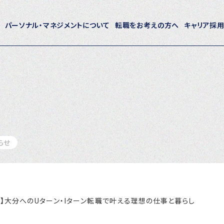
パーソナル・マネジメントについて
転職をお考えの方へ
キャリア採
ホーム
パーソナル・マネジメントについて
会社概要
採用情報
らせ
トピックス
P-maneコラム
相談会】大分へのUターン・Iターン転職で叶える理想の仕事と暮らし
ニュース