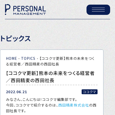
ホーム
トピックス
パーソナル・マネジメントについて
会社概要
HOME
-
TOPICS
-
【ココクマ更新】熊本の未来をつく
採用情報
る経営者／西田精麦の西田社長
【ココクマ更新】熊本の未来をつくる経営者
／西田精麦の西田社長
トピックス
P-maneコラム
ココクマ
2022.06.21
みなさん、こんにちは！ココクマ編集部です。
ニュース
今回、ココクマで紹介するのは、
西田精麦株式会社
の西
田社長です。