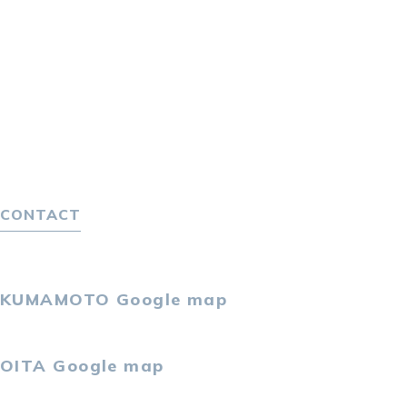
転職をお考えの方へ
転職エージェントサービス
転職相談会
転職者の声
キャリア採用をお考えの企業様へ
選ばれる４つの理由
４つの特長で解決
独自の採用スキーム
CONTACT
お問い合わせ
プライバシーポリシー
KUMAMOTO
Google map
〒860-0802
熊本市中央区中央街2-11 熊本サンニッセイビル5F
OITA
Google map
〒870-0034