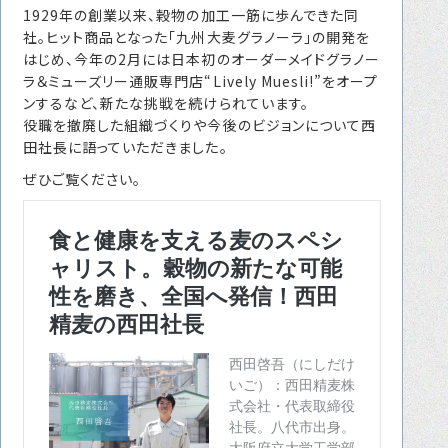
1929年の創業以来、穀物の加工一筋に歩んできた同
転職をお考えの方へ
社。ヒット商品となった「九州大麦グラノーラ」の開発を
転職エージェントサービス
はじめ、今年の2月には日本初のオーダーメイドグラノー
ラ＆ミューズリー通販専門店“Lively Muesli!”をオープ
転職相談会
ンするなど、新たな挑戦を続けられています。
役職を撤廃した組織づくりや今後のビジョンについて西
転職者の声
田社長に語っていただきました。
キャリア採用をお考えの企業様へ
ぜひご覧ください。
選ばれる４つの理由
４つの特長で解決
独自の採用スキーム
お問い合わせ
プライバシーポリシー