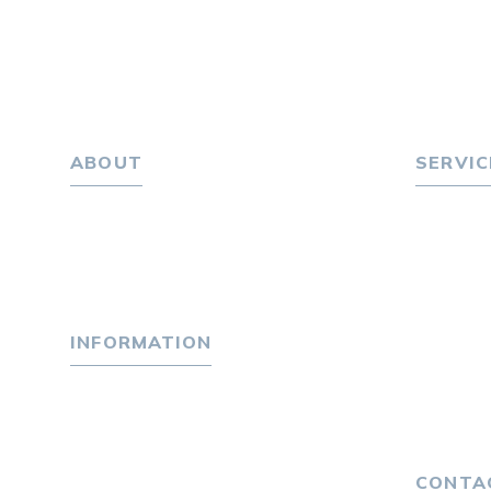
ABOUT
SERVIC
ホーム
転職をお
パーソナル・マネジメントについて
転職エー
会社概要
転職相
採用情報
転職者
INFORMATION
キャリア
選ばれる
トピックス
４つの特
P-maneコラム
独自の採
ニュース
CONTA