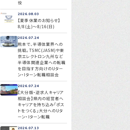
役
2026.08.03
【夏季休業のお知らせ】
お問い合わせ
8/8(土)～8/16(日)
プライバシーポリシー
2026.07.24
熊本で、半導体業界への
挑戦。TSMC(JASM)や東
京エレクトロン九州など
半導体関連企業への転職
を目指す方向けのUター
ン・Iターン転職相談会
2026.07.24
【大分版・逆求人キャリア
相談会】県内の経営者へ
キャリアを持ち込み「ポス
トをつくる」大分へのUタ
ーン・Iターン転職
2026.07.13