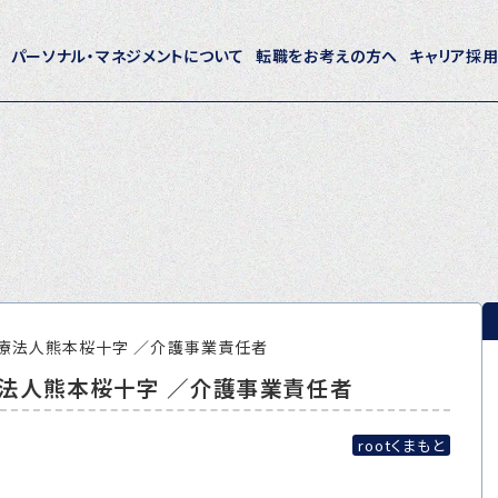
パーソナル・マネジメントについて
転職をお考えの方へ
キャリア採
ホーム
パーソナル・マネジメントについて
会社概要
採用情報
！医療法人熊本桜十字 ／介護事業責任者
医療法人熊本桜十字 ／介護事業責任者
トピックス
P-maneコラム
rootくまもと
ニュース