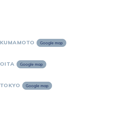
KUMAMOTO
Google map
〒860-0802
熊本市中央区中央街2-11 熊本サンニッセイビル5F
OITA
Google map
〒870-0034
大分市都町1-2-1 大分中央通りビル7F
TOKYO
Google map
〒105-0021
東京都港区東新橋2-4-1 サンマリーノ汐留2F