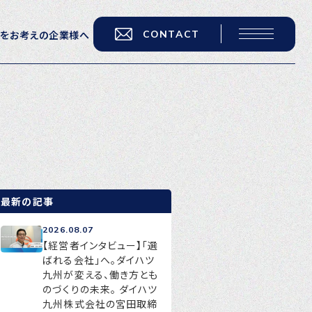
CONTACT
用をお考えの企業様へ
転職をお考えの方へ
転職エージェントサービス
転職相談会
転職者の声
最新の記事
キャリア採用をお考えの企業様へ
2026.08.07
選ばれる４つの理由
【経営者インタビュー】「選
ばれる会社」へ。ダイハツ
４つの特長で解決
九州が変える、働き方とも
のづくりの未来。 ダイハツ
独自の採用スキーム
九州株式会社の宮田取締