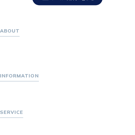
ABOUT
ホーム
パーソナル・マネジメントについて
会社概要
採用情報
INFORMATION
トピックス
P-maneコラム
ニュース
SERVICE
転職をお考えの方へ
転職エージェントサービス