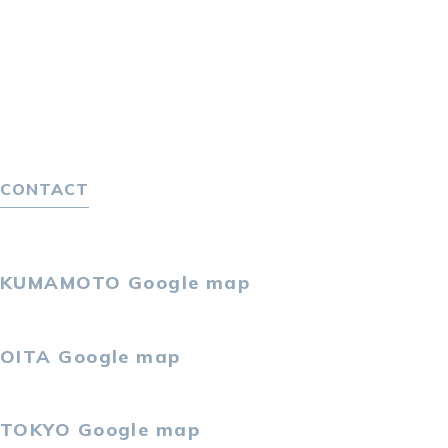
転職相談会
転職者の声
キャリア採用をお考えの企業様へ
選ばれる４つの理由
４つの特長で解決
独自の採用スキーム
CONTACT
お問い合わせ
プライバシーポリシー
KUMAMOTO
Google map
〒860-0802
熊本市中央区中央街2-11 熊本サンニッセイビル5F
OITA
Google map
〒870-0034
大分市都町1-2-1 大分中央通りビル7F
TOKYO
Google map