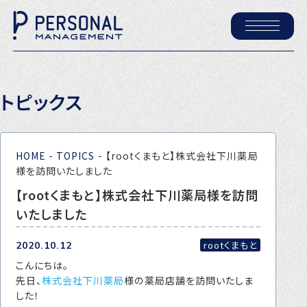
ホーム
トピックス
パーソナル・マネジメントについて
会社概要
HOME
-
TOPICS
-
【rootくまもと】株式会社下川薬局
採用情報
様を訪問いたしました
【rootくまもと】株式会社下川薬局様を訪問
いたしました
トピックス
P-maneコラム
rootくまもと
2020.10.12
こんにちは。
ニュース
先日、
株式会社下川薬局
様の薬局店舗を訪問いたしま
した！