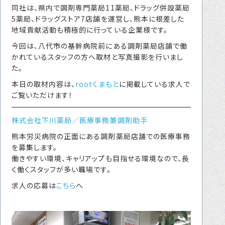
同社は、県内で調剤専門薬局11薬局、ドラッグ併設薬局
転職をお考えの方へ
5薬局、ドラッグストア7店舗を運営し、熊本に根差した
転職エージェントサービス
地域貢献活動も積極的に行っている企業様です。
今回は、八代市の基幹病院前にある調剤薬局店舗で働
転職相談会
かれているスタッフの方へ取材と写真撮影を行いまし
転職者の声
た。
本日の取材内容は、
rootくまもと
に掲載している求人で
キャリア採用をお考えの企業様へ
ご覧いただけます！
選ばれる４つの理由
株式会社下川薬局／医療事務兼調剤助手
４つの特長で解決
熊本労災病院の正面にある調剤薬局店舗での医療事務
独自の採用スキーム
を募集します。
働きやすい環境、キャリアップも目指せる環境なので、長
く働くスタッフが多い職場です。
お問い合わせ
求人の応募は
こちら
へ
プライバシーポリシー