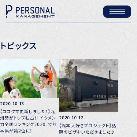
ホーム
トピックス
パーソナル・マネジメントについて
会社概要
採用情報
トピックス
2020.10.13
P-maneコラム
【ココクマ更新しました！】九
州勢がトップ独占！「イクメン
2020.10.12
ニュース
力全国ランキング2020」で熊
【熊本大好きプロジェクト】話
本県が第2位に！
題のピザをいただきました♪