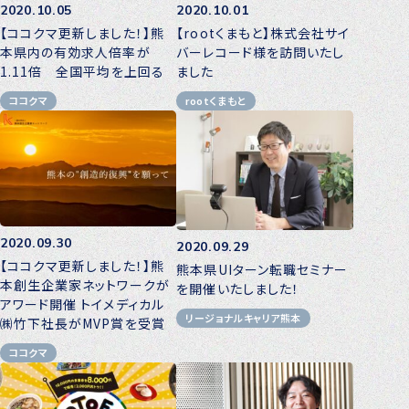
2020.10.05
2020.10.01
【ココクマ更新しました！】熊
【rootくまもと】株式会社サイ
本県内の有効求人倍率が
バーレコード様を訪問いたし
1.11倍 全国平均を上回る
ました
ココクマ
rootくまもと
2020.09.30
2020.09.29
【ココクマ更新しました！】熊
熊本県UIターン転職セミナー
本創生企業家ネットワークが
を開催いたしました！
アワード開催 トイメディカル
リージョナルキャリア熊本
㈱竹下社長がMVP賞を受賞
ココクマ