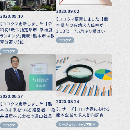
2020.09.02
2020.09.10
【ココクマ更新しました！】熊
【ココクマ更新しました！】令
本県内の有効求人倍率が
和初！政令指定都市「幸福度
1.13倍 7ヵ月ぶり横ばい
ランキング」発表！熊本市は教
ココクマ
育分野で3位
ココクマ
2020.08.27
2020.08.24
【ココクマ更新しました！】熊
【リサーチ】コロナ禍における
本の未来をつくる経営者／ 亀
熊本企業の求人動向調査
井通産株式会社の遠山社長
リージョナルキャリア熊本
ココクマ