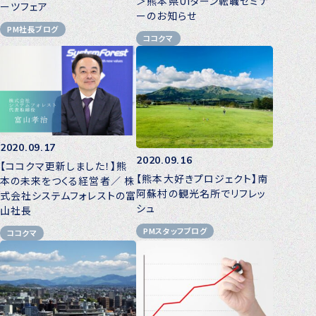
＞熊本県UIターン転職セミナ
ーツフェア
ーのお知らせ
PM社長ブログ
ココクマ
2020.09.17
2020.09.16
【ココクマ更新しました！】熊
【熊本大好きプロジェクト】南
本の未来をつくる経営者／ 株
阿蘇村の観光名所でリフレッ
式会社システムフォレストの富
シュ
山社長
PMスタッフブログ
ココクマ