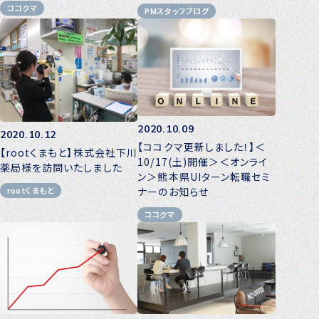
ココクマ
PMスタッフブログ
転職をお考えの方へ
転職エージェントサービス
転職相談会
転職者の声
キャリア採用をお考えの企業様へ
2020.10.09
2020.10.12
選ばれる４つの理由
【ココクマ更新しました！】＜
【rootくまもと】株式会社下川
10/17(土)開催＞＜オンライ
薬局様を訪問いたしました
４つの特長で解決
ン＞熊本県UIターン転職セミ
ナーのお知らせ
rootくまもと
独自の採用スキーム
ココクマ
お問い合わせ
プライバシーポリシー