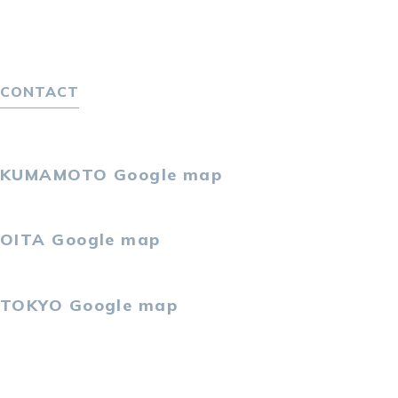
選ばれる４つの理由
４つの特長で解決
独自の採用スキーム
CONTACT
お問い合わせ
プライバシーポリシー
KUMAMOTO
Google map
〒860-0802
熊本市中央区中央街2-11 熊本サンニッセイビル5F
OITA
Google map
〒870-0034
大分市都町1-2-1 大分中央通りビル7F
TOKYO
Google map
〒105-0021
東京都港区東新橋2-4-1 サンマリーノ汐留2F