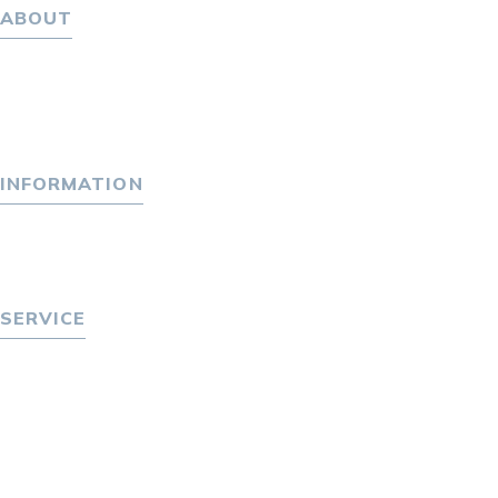
ABOUT
ホーム
パーソナル・マネジメントについて
会社概要
採用情報
INFORMATION
トピックス
P-maneコラム
ニュース
SERVICE
転職をお考えの方へ
転職エージェントサービス
転職相談会
転職者の声
キャリア採用をお考えの企業様へ