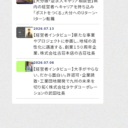
【大分版・逆求人キャリア相談会】県
内の経営者へキャリアを持ち込み
「ポストをつくる」大分へのUターン・
Iターン転職
2026.07.13
【経営者インタビュー】新たな事業
やプロジェクトに参画し、地域の活
性化に邁進する、創業１５０周年企
業、株式会社古荘本店の古荘社長
2026.07.06
【経営者インタビュー】大手がやらな
い、だから面白い。許認可・企業誘
致・工業団地開発で九州の未来を
切り拓く株式会社タケダコーポレー
ションの武田社長