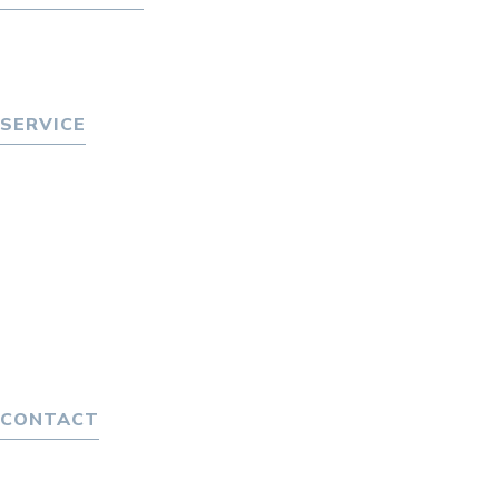
トピックス
P-maneコラム
ニュース
SERVICE
転職をお考えの方へ
転職エージェントサービス
転職相談会
転職者の声
キャリア採用をお考えの企業様へ
選ばれる４つの理由
４つの特長で解決
独自の採用スキーム
CONTACT
お問い合わせ
プライバシーポリシー