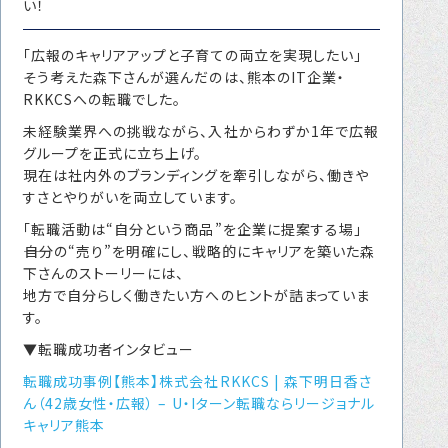
い！
転職をお考えの方へ
「広報のキャリアアップと子育ての両立を実現したい」
転職エージェントサービス
そう考えた森下さんが選んだのは、熊本のIT企業・
転職相談会
RKKCSへの転職でした。
転職者の声
未経験業界への挑戦ながら、入社からわずか1年で広報
グループを正式に立ち上げ。
キャリア採用をお考えの企業様へ
現在は社内外のブランディングを牽引しながら、働きや
すさとやりがいを両立しています。
選ばれる４つの理由
「転職活動は“自分という商品”を企業に提案する場」
４つの特長で解決
――自分の“売り”を明確にし、戦略的にキャリアを築いた森
下さんのストーリーには、
独自の採用スキーム
地方で自分らしく働きたい方へのヒントが詰まっていま
す。
▼転職成功者インタビュー
お問い合わせ
転職成功事例【熊本】株式会社RKKCS | 森下明日香さ
プライバシーポリシー
ん（42歳女性・広報） – U・Iターン転職ならリージョナル
キャリア熊本