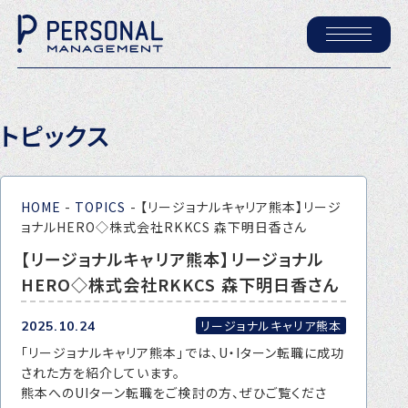
ホーム
トピックス
パーソナル・マネジメントについて
会社概要
HOME
-
TOPICS
-
【リージョナルキャリア熊本】リージ
採用情報
ョナルHERO◇株式会社RKKCS 森下明日香さん
【リージョナルキャリア熊本】リージョナル
HERO◇株式会社RKKCS 森下明日香さん
トピックス
P-maneコラム
リージョナルキャリア熊本
2025.10.24
「リージョナルキャリア熊本」では、U・Iターン転職に成功
ニュース
された方を紹介しています。
熊本へのUIターン転職をご検討の方、ぜひご覧くださ