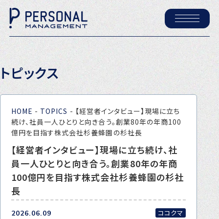
ホーム
トピックス
パーソナル・マネジメントについて
会社概要
HOME
-
TOPICS
-
【経営者インタビュー】現場に立ち
採用情報
続け、社員一人ひとりと向き合う。創業80年の年商100
億円を目指す株式会社杉養蜂園の杉社長
【経営者インタビュー】現場に立ち続け、社
トピックス
員一人ひとりと向き合う。創業80年の年商
P-maneコラム
100億円を目指す株式会社杉養蜂園の杉社
長
ニュース
ココクマ
2026.06.09