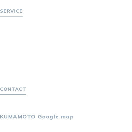
ニュース
SERVICE
転職をお考えの方へ
転職エージェントサービス
転職相談会
転職者の声
キャリア採用をお考えの企業様へ
選ばれる４つの理由
４つの特長で解決
独自の採用スキーム
CONTACT
お問い合わせ
プライバシーポリシー
KUMAMOTO
Google map
〒860-0802
熊本市中央区中央街2-11 熊本サンニッセイビル5F