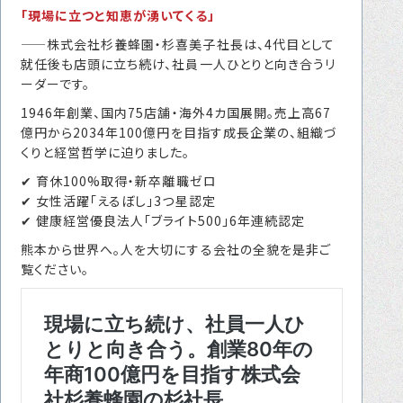
「現場に立つと知恵が湧いてくる」
転職をお考えの方へ
——株式会社杉養蜂園・杉喜美子社長は、4代目として
転職エージェントサービス
就任後も店頭に立ち続け、社員一人ひとりと向き合うリ
転職相談会
ーダーです。
1946年創業、国内75店舗・海外4カ国展開。売上高67
転職者の声
億円から2034年100億円を目指す成長企業の、組織づ
くりと経営哲学に迫りました。
キャリア採用をお考えの企業様へ
✔ 育休100%取得・新卒離職ゼロ
選ばれる４つの理由
✔ 女性活躍「えるぼし」3つ星認定
４つの特長で解決
✔ 健康経営優良法人「ブライト500」6年連続認定
独自の採用スキーム
熊本から世界へ。人を大切にする会社の全貌を是非ご
覧ください。
お問い合わせ
プライバシーポリシー