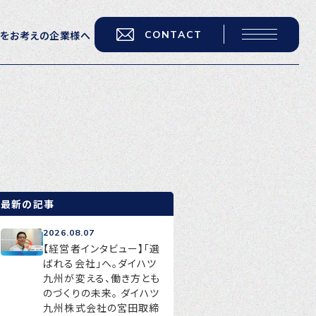
CONTACT
用をお考えの企業様へ
転職をお考えの方へ
転職エージェントサービス
転職相談会
転職者の声
最新の記事
キャリア採用をお考えの企業様へ
2026.08.07
選ばれる４つの理由
【経営者インタビュー】「選
ばれる会社」へ。ダイハツ
４つの特長で解決
九州が変える、働き方とも
のづくりの未来。 ダイハツ
独自の採用スキーム
九州株式会社の宮田取締