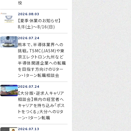
役
2026.08.03
【夏季休業のお知らせ】
お問い合わせ
8/8(土)～8/16(日)
プライバシーポリシー
2026.07.24
熊本で、半導体業界への
挑戦。TSMC(JASM)や東
京エレクトロン九州など
半導体関連企業への転職
を目指す方向けのUター
ン・Iターン転職相談会
2026.07.24
【大分版・逆求人キャリア
相談会】県内の経営者へ
キャリアを持ち込み「ポス
トをつくる」大分へのUタ
ーン・Iターン転職
2026.07.13