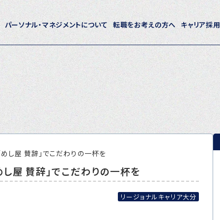
パーソナル・マネジメントについて
転職をお考えの方へ
キャリア採
ホーム
パーソナル・マネジメントについて
会社概要
採用情報
「めし屋 賛辞」でこだわりの一杯を
めし屋 賛辞」でこだわりの一杯を
トピックス
P-maneコラム
リージョナルキャリア大分
ニュース