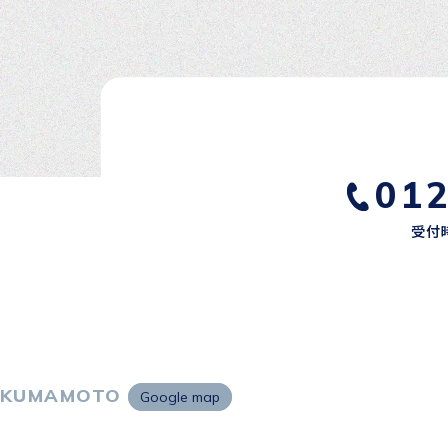
01
受付時
KUMAMOTO
Google map
〒860-0802