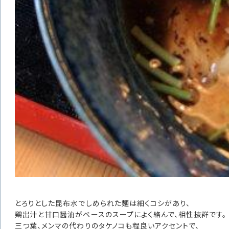
とろりとした昆布水でしめられた麺は細くコシがあり、
鶏出汁と甘口醤油がベースのスープによく絡んで、相性抜群です。
三つ葉、メンマの代わりのタケノコも程良いアクセントで、