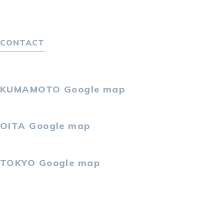
選ばれる４つの理由
４つの特長で解決
独自の採用スキーム
CONTACT
お問い合わせ
プライバシーポリシー
KUMAMOTO
Google map
〒860-0802
熊本市中央区中央街2-11 熊本サンニッセイビル5F
OITA
Google map
〒870-0034
大分市都町1-2-1 大分中央通りビル7F
TOKYO
Google map
〒105-0021
東京都港区東新橋2-4-1 サンマリーノ汐留2F