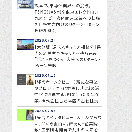
熊本で、半導体業界への挑戦。
TSMC(JASM)や東京エレクトロン
九州など半導体関連企業への転職
を目指す方向けのUターン・Iターン
転職相談会
2026.07.24
【大分版・逆求人キャリア相談会】県
内の経営者へキャリアを持ち込み
「ポストをつくる」大分へのUターン・
Iターン転職
2026.07.13
【経営者インタビュー】新たな事業
やプロジェクトに参画し、地域の活
性化に邁進する、創業１５０周年企
業、株式会社古荘本店の古荘社長
2026.07.06
【経営者インタビュー】大手がやらな
い、だから面白い。許認可・企業誘
致・工業団地開発で九州の未来を