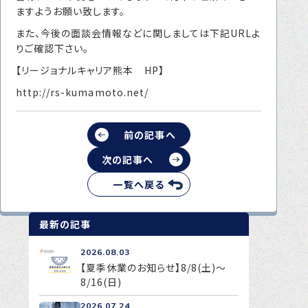
ますようお願い致します。
転職をお考えの方へ
また、今後の面談会情報などに関しましては下記URLよ
転職エージェントサービス
りご確認下さい。
転職相談会
【リージョナルキャリア熊本 HP】
転職者の声
http://rs-kumamoto.net/
キャリア採用をお考えの企業様へ
前の記事へ
選ばれる４つの理由
次の記事へ
４つの特長で解決
一覧へ戻る
独自の採用スキーム
最新の記事
お問い合わせ
2026.08.03
【夏季休業のお知らせ】8/8(土)～
プライバシーポリシー
8/16(日)
2026.07.24