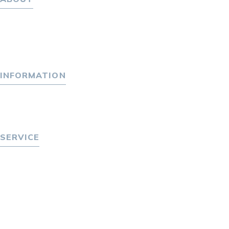
ホーム
パーソナル・マネジメントについて
会社概要
採用情報
INFORMATION
トピックス
P-maneコラム
ニュース
SERVICE
転職をお考えの方へ
転職エージェントサービス
転職相談会
転職者の声
キャリア採用をお考えの企業様へ