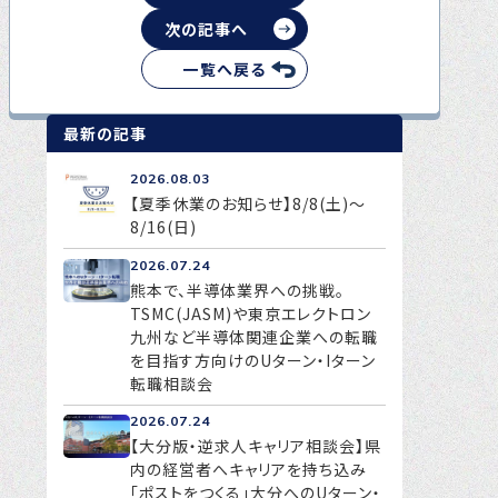
転職をお考えの方へ
次の記事へ
転職エージェントサービス
一覧へ戻る
転職相談会
最新の記事
転職者の声
2026.08.03
キャリア採用をお考えの企業様へ
【夏季休業のお知らせ】8/8(土)～
8/16(日)
選ばれる４つの理由
2026.07.24
４つの特長で解決
熊本で、半導体業界への挑戦。
独自の採用スキーム
TSMC(JASM)や東京エレクトロン
九州など半導体関連企業への転職
を目指す方向けのUターン・Iターン
転職相談会
お問い合わせ
2026.07.24
プライバシーポリシー
【大分版・逆求人キャリア相談会】県
内の経営者へキャリアを持ち込み
「ポストをつくる」大分へのUターン・