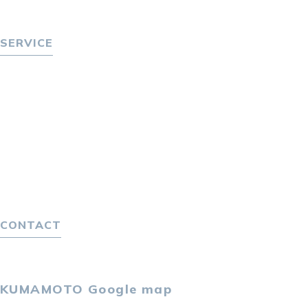
P-maneコラム
ニュース
SERVICE
転職をお考えの方へ
転職エージェントサービス
転職相談会
転職者の声
キャリア採用をお考えの企業様へ
選ばれる４つの理由
４つの特長で解決
独自の採用スキーム
CONTACT
お問い合わせ
プライバシーポリシー
KUMAMOTO
Google map
〒860-0802