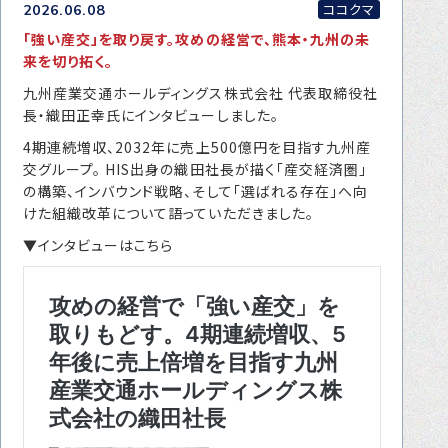
ココクマ
2026.06.08
転職をお考えの方へ
「強い産交」を取り戻す。攻めの経営で、熊本・九州の未
転職エージェントサービス
来を切り拓く。
転職相談会
九州産業交通ホールディングス株式会社 代表取締役社
長・織田正幸氏にインタビューしました。
転職者の声
4期連続増収、2032年に売上500億円を目指す九州産
交グループ。 HIS出身の織田社長が描く「産交経済圏」
キャリア採用をお考えの企業様へ
の構築、インバウンド戦略、そして「選ばれる存在」へ向
選ばれる４つの理由
けた組織改革について語っていただきました。
４つの特長で解決
▼インタビューはこちら
独自の採用スキーム
お問い合わせ
プライバシーポリシー