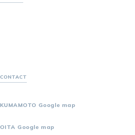
転職をお考えの方へ
転職エージェントサービス
転職相談会
転職者の声
キャリア採用をお考えの企業様へ
選ばれる４つの理由
４つの特長で解決
独自の採用スキーム
CONTACT
お問い合わせ
プライバシーポリシー
KUMAMOTO
Google map
〒860-0802
熊本市中央区中央街2-11 熊本サンニッセイビル5F
OITA
Google map