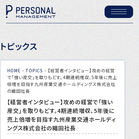
ホーム
トピックス
パーソナル・マネジメントについて
会社概要
HOME
-
TOPICS
-
【経営者インタビュー】攻めの経営
採用情報
で「強い産交」を取りもどす。4期連続増収、5年後に売上
倍増を目指す九州産業交通ホールディングス株式会社
の織田社長
トピックス
【経営者インタビュー】攻めの経営で「強い
P-maneコラム
産交」を取りもどす。4期連続増収、5年後に
売上倍増を目指す九州産業交通ホールディ
ニュース
ングス株式会社の織田社長