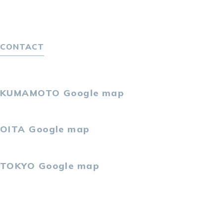
選ばれる４つの理由
４つの特長で解決
独自の採用スキーム
CONTACT
お問い合わせ
プライバシーポリシー
KUMAMOTO
Google map
〒860-0802
熊本市中央区中央街2-11 熊本サンニッセイビル5F
OITA
Google map
〒870-0034
大分市都町1-2-1 大分中央通りビル7F
TOKYO
Google map
〒105-0021
東京都港区東新橋2-4-1 サンマリーノ汐留2F