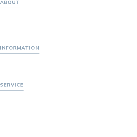
ABOUT
ホーム
パーソナル・マネジメントについて
会社概要
採用情報
INFORMATION
トピックス
P-maneコラム
ニュース
SERVICE
転職をお考えの方へ
転職エージェントサービス
転職相談会
転職者の声
キャリア採用をお考えの企業様へ