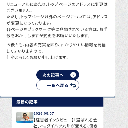
リニューアルにあたり、トップページのアドレスに変更は
転職をお考えの方へ
ございません。
転職エージェントサービス
ただし、トップページ以外のページについては、アドレス
が変更になっております。
転職相談会
各ページをブックマーク等に登録されている方は、お手
数をおかけしますが変更をお願いいたします。
転職者の声
今後とも、内容の充実を図り、わかりやすい情報を発信
キャリア採用をお考えの企業様へ
してまいりますので、
何卒よろしくお願い申し上げます。
選ばれる４つの理由
４つの特長で解決
次の記事へ
独自の採用スキーム
一覧へ戻る
最新の記事
お問い合わせ
プライバシーポリシー
2026.08.07
【経営者インタビュー】「選ばれる会
社」へ。ダイハツ九州が変える、働き