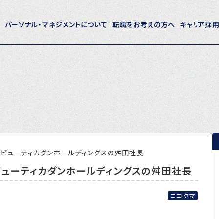
パーソナル・マネジメントについて
転職をお考えの方へ
キャリア採
ホーム
パーソナル・マネジメントについて
会社概要
採用情報
／ビューティカダンホールディングスの舛田社長
ビューティカダンホールディングスの舛田社長
トピックス
P-maneコラム
ココクマ
ニュース