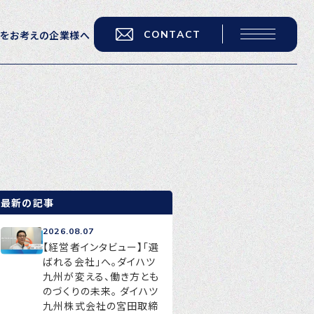
CONTACT
用をお考えの企業様へ
転職をお考えの方へ
転職エージェントサービス
転職相談会
転職者の声
最新の記事
キャリア採用をお考えの企業様へ
2026.08.07
選ばれる４つの理由
【経営者インタビュー】「選
ばれる会社」へ。ダイハツ
４つの特長で解決
九州が変える、働き方とも
のづくりの未来。 ダイハツ
独自の採用スキーム
九州株式会社の宮田取締