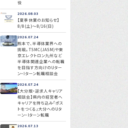
役
2026.08.03
【夏季休業のお知らせ】
お問い合わせ
8/8(土)～8/16(日)
プライバシーポリシー
2026.07.24
熊本で、半導体業界への
挑戦。TSMC(JASM)や東
京エレクトロン九州など
半導体関連企業への転職
を目指す方向けのUター
ン・Iターン転職相談会
2026.07.24
【大分版・逆求人キャリア
相談会】県内の経営者へ
キャリアを持ち込み「ポス
トをつくる」大分へのUタ
ーン・Iターン転職
2026.07.13