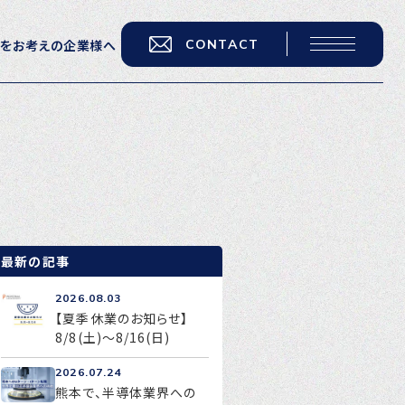
CONTACT
用をお考えの企業様へ
転職をお考えの方へ
転職エージェントサービス
転職相談会
転職者の声
最新の記事
キャリア採用をお考えの企業様へ
2026.08.03
選ばれる４つの理由
【夏季休業のお知らせ】
8/8(土)～8/16(日)
４つの特長で解決
2026.07.24
独自の採用スキーム
熊本で、半導体業界への