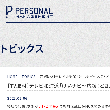
トピックス
HOME
-
TOPICS
-
【TV取材】テレビ北海道「けいナビ～応援！ど
【TV取材】テレビ北海道「けいナビ～応援！どさ
2023.06.06
弊社の代表、桝永が
テレビ北海道
で
杉村太蔵氏がMCを務める
の