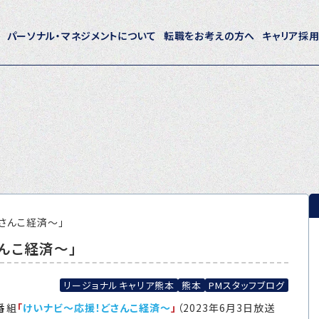
パーソナル・マネジメントについて
転職をお考えの方へ
キャリア採
ホーム
パーソナル・マネジメントについて
会社概要
採用情報
さんこ経済～」
んこ経済～」
トピックス
P-maneコラム
リージョナルキャリア熊本
熊本
PMスタッフブログ
番
組
「
けいナビ～応援！どさんこ経済～
」
（2023年6月3日放送
ニュース