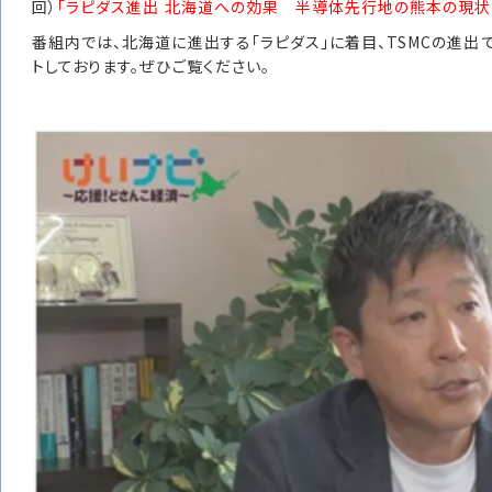
回）
「ラピダス進出 北海道への効果 半導体先行地の熊本の現状
番組内では、北海道に進出する「ラピダス」に着目、TSMCの進
トしております。ぜひご覧ください。