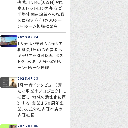
挑戦。TSMC(JASM)や東
京エレクトロン九州など
半導体関連企業への転職
を目指す方向けのUター
お問い合わせ
ン・Iターン転職相談会
プライバシーポリシー
2026.07.24
【大分版・逆求人キャリア
相談会】県内の経営者へ
キャリアを持ち込み「ポス
トをつくる」大分へのUタ
ーン・Iターン転職
2026.07.13
【経営者インタビュー】新
たな事業やプロジェクトに
参画し、地域の活性化に邁
進する、創業１５０周年企
業、株式会社古荘本店の
古荘社長
2026.07.06