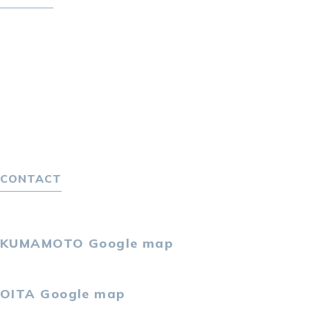
転職をお考えの方へ
転職エージェントサービス
転職相談会
転職者の声
キャリア採用をお考えの企業様へ
選ばれる４つの理由
４つの特長で解決
独自の採用スキーム
CONTACT
お問い合わせ
プライバシーポリシー
KUMAMOTO
Google map
〒860-0802
熊本市中央区中央街2-11 熊本サンニッセイビル5F
OITA
Google map