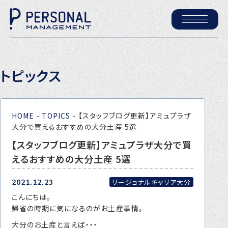
ホーム
トピックス
パーソナル・マネジメントについて
会社概要
HOME
-
TOPICS
-
【スタッフブログ更新】アミュプラザ
採用情報
大分で買えるおすすめの大分土産 5選
【スタッフブログ更新】アミュプラザ大分で買
えるおすすめの大分土産 5選
トピックス
P-maneコラム
リージョナルキャリア大分
2021.12.23
こんにちは。
ニュース
帰省の時期に気になるのがお土産事情。
大分のお土産と言えば・・・