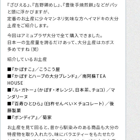
『ざびえる』、『吉野鶏めし』、『豊後手焼煎餅』などがパッ
転職をお考えの方へ
と頭に浮かびますが、
転職エージェントサービス
定番のお土産に少々マンネリ気味な方へイマドキの大分
土産をご紹介します。
転職相談会
今回はアミュプラザ大分で全て購入できました。
転職者の声
日本一の生産量を誇るだけあって、大分土産はカボス
多めですね（笑）
キャリア採用をお考えの企業様へ
紹介しているお土産
選ばれる４つの理由
■『かぼすこ』／こうこう屋
４つの特長で解決
■『かぼすとハーブの大分ブレンド』／南阿蘇TEA
HOUSE
独自の採用スキーム
■『ル・ガトー』（かぼす・オレンジ、日本茶、チョコ）／マ
ンダリーヌ
■『百寿ひとひら』（臼杵せんべい×チョコレート）／後
藤製菓
お問い合わせ
■『ボンディア』／菊家
プライバシーポリシー
お土産を見て回ると、昔から馴染みのある商品も大分の
特産物を取り入れたり、味にバラエティーをもたせたり