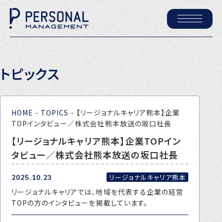
ホーム
トピックス
パーソナル・マネジメントについて
会社概要
HOME
-
TOPICS
-
【リージョナルキャリア熊本】企業
採用情報
TOPインタビュー／株式会社熊本放送の坂口社長
【リージョナルキャリア熊本】企業TOPイン
タビュー／株式会社熊本放送の坂口社長
トピックス
P-maneコラム
リージョナルキャリア熊本
2025.10.23
リージョナルキャリアでは、地域を代表する企業の経営
ニュース
TOPの方のインタビューを掲載しています。