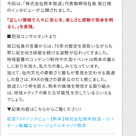
今回は、「株式会社熊本放送」代表取締役社長 坂口様
転職をお考えの方へ
のインタビューが公開されました。
転職エージェントサービス
「正しい情報で人々に安心を。楽しさと感動で熊本を明
るく。」を実践。
転職相談会
■担当コンサルタントより
転職者の声
坂口社長の言葉からは、70年の歴史を背負いながらも
キャリア採用をお考えの企業様へ
常に前を向き挑戦を続ける姿勢が伝わってきました。
地域密着のコンテンツ制作や大型イベントは熊本の暮ら
選ばれる４つの理由
しに彩りを加え、私たちの楽しみとなっています。
加えて、社内文化の柔軟さと誰もが意見を交わせる風通
４つの特長で解決
しの良さは、RKKの強さの源泉なのだと感じました。
独自の採用スキーム
放送という枠を超え、熊本の価値を発信する取り組み
は、地域メディアの新たな可能性を示しているといえる
でしょう。
お問い合わせ
▼記事内容はこちらからご覧ください！
経営TOPインタビュー【熊本】株式会社熊本放送 – U・I
プライバシーポリシー
ターン転職ならリージョナルキャリア熊本