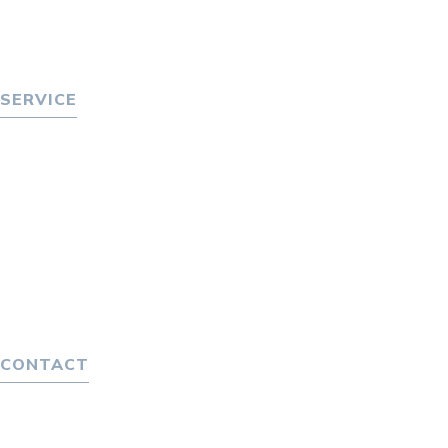
トピックス
P-maneコラム
ニュース
SERVICE
転職をお考えの方へ
転職エージェントサービス
転職相談会
転職者の声
キャリア採用をお考えの企業様へ
選ばれる４つの理由
４つの特長で解決
独自の採用スキーム
CONTACT
お問い合わせ
プライバシーポリシー