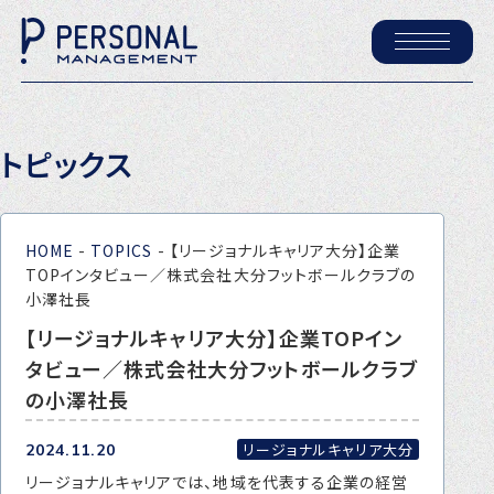
ホーム
トピックス
パーソナル・マネジメントについて
会社概要
HOME
-
TOPICS
-
【リージョナルキャリア大分】企業
採用情報
TOPインタビュー／株式会社大分フットボールクラブの
小澤社長
【リージョナルキャリア大分】企業TOPイン
トピックス
タビュー／株式会社大分フットボールクラブ
P-maneコラム
の小澤社長
ニュース
リージョナルキャリア大分
2024.11.20
リージョナルキャリアでは、地域を代表する企業の経営