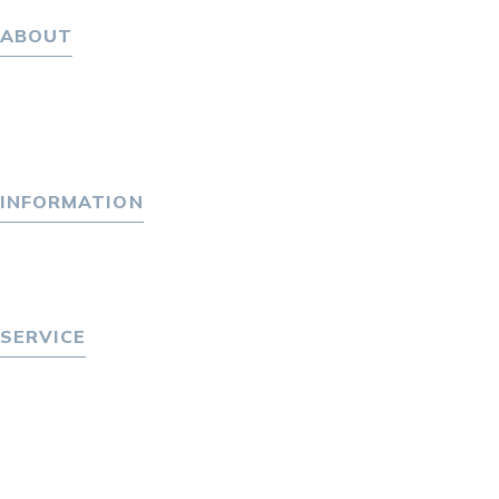
ABOUT
ホーム
パーソナル・マネジメントについて
会社概要
採用情報
INFORMATION
トピックス
P-maneコラム
ニュース
SERVICE
転職をお考えの方へ
転職エージェントサービス
転職相談会
転職者の声