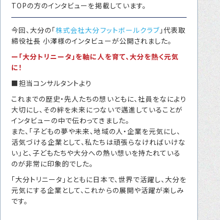
TOPの方のインタビューを掲載しています。
転職をお考えの方へ
転職エージェントサービス
今回、大分の「
株式会社大分フットボールクラブ
」代表取
締役社長 小澤様のインタビューが公開されました。
転職相談会
ー「大分トリニータ」を軸に人を育て、大分を熱く元気
転職者の声
に！
■担当コンサルタントより
キャリア採用をお考えの企業様へ
これまでの歴史・先人たちの想いともに、社員をなにより
選ばれる４つの理由
大切にし、その絆を未来につないで邁進していることが
４つの特長で解決
インタビューの中で伝わってきました。
また、「子どもの夢や未来、地域の人・企業を元気にし、
独自の採用スキーム
活気づける企業として、私たちは頑張らなければいけな
い」と、子どもたちや大分への熱い想いを持たれている
のが非常に印象的でした。
お問い合わせ
「大分トリニータ」とともに日本で、世界で活躍し、大分を
元気にする企業として、これからの展開や活躍が楽しみ
プライバシーポリシー
です。