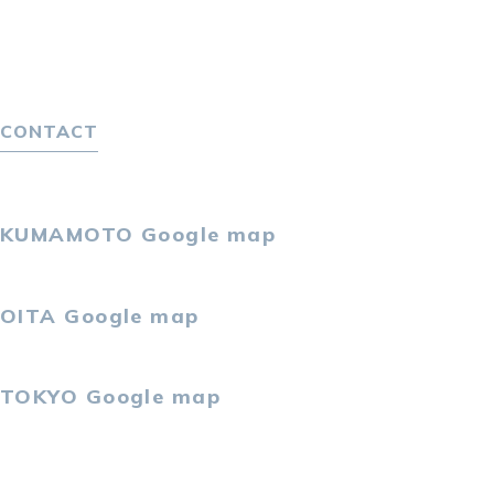
キャリア採用をお考えの企業様へ
選ばれる４つの理由
４つの特長で解決
独自の採用スキーム
CONTACT
お問い合わせ
プライバシーポリシー
KUMAMOTO
Google map
〒860-0802
熊本市中央区中央街2-11 熊本サンニッセイビル5F
OITA
Google map
〒870-0034
大分市都町1-2-1 大分中央通りビル7F
TOKYO
Google map
〒105-0021
東京都港区東新橋2-4-1 サンマリーノ汐留2F