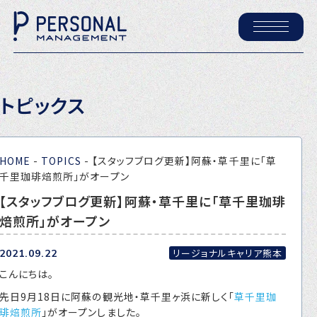
ホーム
トピックス
パーソナル・マネジメントについて
会社概要
HOME
-
TOPICS
-
【スタッフブログ更新】阿蘇・草千里に「草
採用情報
千里珈琲焙煎所」がオープン
【スタッフブログ更新】阿蘇・草千里に「草千里珈琲
焙煎所」がオープン
トピックス
P-maneコラム
リージョナルキャリア熊本
2021.09.22
こんにちは。
ニュース
先日9月18日に阿蘇の観光地・草千里ヶ浜に新しく「
草千里珈
琲焙煎所
」がオープンしました。