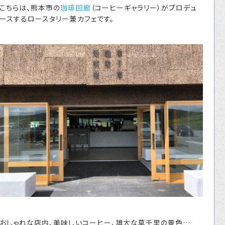
こちらは、熊本市の
珈琲回廊
（コーヒーギャラリー）がプロデュ
転職をお考えの方へ
ースするロースタリー兼カフェです。
転職エージェントサービス
転職相談会
転職者の声
キャリア採用をお考えの企業様へ
選ばれる４つの理由
４つの特長で解決
独自の採用スキーム
お問い合わせ
プライバシーポリシー
おしゃれな店内、美味しいコーヒー、雄大な草千里の景色…