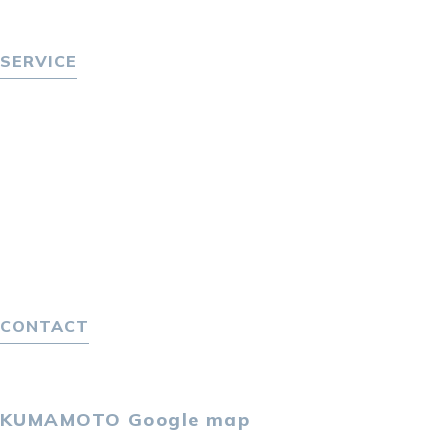
P-maneコラム
ニュース
SERVICE
転職をお考えの方へ
転職エージェントサービス
転職相談会
転職者の声
キャリア採用をお考えの企業様へ
選ばれる４つの理由
４つの特長で解決
独自の採用スキーム
CONTACT
お問い合わせ
プライバシーポリシー
KUMAMOTO
Google map
〒860-0802