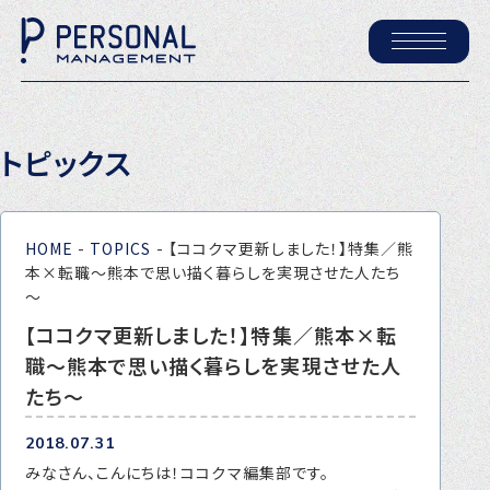
ホーム
トピックス
パーソナル・マネジメントについて
会社概要
HOME
-
TOPICS
-
【ココクマ更新しました！】特集／熊
採用情報
本×転職～熊本で思い描く暮らしを実現させた人たち
～
【ココクマ更新しました！】特集／熊本×転
トピックス
職～熊本で思い描く暮らしを実現させた人
P-maneコラム
たち～
ニュース
2018.07.31
みなさん、こんにちは！ココクマ編集部です。