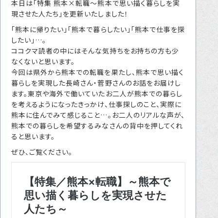
本日は「特集 熊本×転職～熊本で思い描く暮らしを実
転職をお考えの方へ
現させた人たち」を更新いたしました！
転職エージェントサービス
「熊本に帰りたい」「熊本で暮らしたい」「熊本で仕事を探
したい」…。
転職相談会
ココクマ読者の中にはそんな気持ちをお持ちの方も少
なくないと思います。
転職者の声
今回は県外から熊本での転職を果たし、熊本で思い描く
暮らしを実現した長崎さん・菅野さんのお話をお届けし
キャリア採用をお考えの企業様へ
ます。東京や海外で働いていたお二人が熊本での暮らし
選ばれる４つの理由
を考えるようになったきっかけ、仕事探しのこと、実際に
熊本に住んでみて感じること…。お二人のリアルな声が、
４つの特長で解決
熊本での暮らしを希望するみなさんの背中を押してくれ
独自の採用スキーム
ると思います。
ぜひ、ご覧ください。
お問い合わせ
プライバシーポリシー