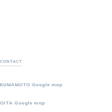
転職をお考えの方へ
転職エージェントサービス
転職相談会
転職者の声
キャリア採用をお考えの企業様へ
選ばれる４つの理由
４つの特長で解決
独自の採用スキーム
CONTACT
お問い合わせ
プライバシーポリシー
KUMAMOTO
Google map
〒860-0802
熊本市中央区中央街2-11 熊本サンニッセイビル5F
OITA
Google map
〒870-0034