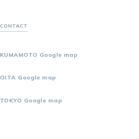
４つの特長で解決
独自の採用スキーム
CONTACT
お問い合わせ
プライバシーポリシー
KUMAMOTO
Google map
〒860-0802
熊本市中央区中央街2-11 熊本サンニッセイビル5F
OITA
Google map
〒870-0034
大分市都町1-2-1 大分中央通りビル7F
TOKYO
Google map
〒105-0021
東京都港区東新橋2-4-1 サンマリーノ汐留2F