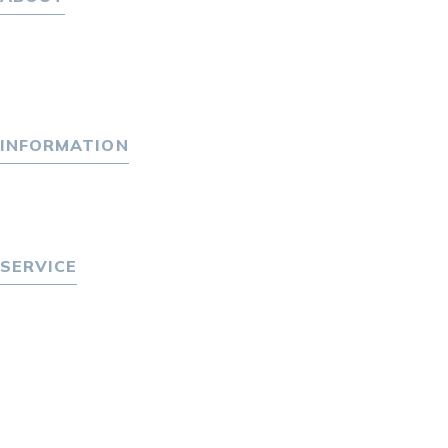
ホーム
パーソナル・マネジメントについて
会社概要
採用情報
INFORMATION
トピックス
P-maneコラム
ニュース
SERVICE
転職をお考えの方へ
転職エージェントサービス
転職相談会
転職者の声
キャリア採用をお考えの企業様へ
選ばれる４つの理由