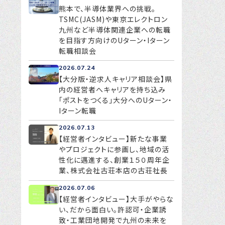
熊本で、半導体業界への挑戦。
TSMC(JASM)や東京エレクトロン
九州など半導体関連企業への転職
を目指す方向けのUターン・Iターン
転職相談会
2026.07.24
【大分版・逆求人キャリア相談会】県
内の経営者へキャリアを持ち込み
「ポストをつくる」大分へのUターン・
Iターン転職
2026.07.13
【経営者インタビュー】新たな事業
やプロジェクトに参画し、地域の活
性化に邁進する、創業１５０周年企
業、株式会社古荘本店の古荘社長
2026.07.06
【経営者インタビュー】大手がやらな
い、だから面白い。許認可・企業誘
致・工業団地開発で九州の未来を