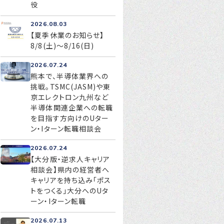
役
2026.08.03
【夏季休業のお知らせ】
お問い合わせ
8/8(土)～8/16(日)
プライバシーポリシー
2026.07.24
熊本で、半導体業界への
挑戦。TSMC(JASM)や東
京エレクトロン九州など
半導体関連企業への転職
を目指す方向けのUター
ン・Iターン転職相談会
2026.07.24
【大分版・逆求人キャリア
相談会】県内の経営者へ
キャリアを持ち込み「ポス
トをつくる」大分へのUタ
ーン・Iターン転職
2026.07.13