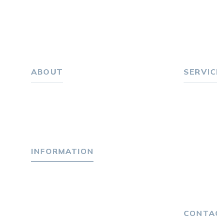
ABOUT
SERVIC
ホーム
転職をお
パーソナル・マネジメントについて
転職エー
会社概要
転職相
採用情報
転職者
INFORMATION
キャリア
選ばれる
トピックス
４つの特
P-maneコラム
独自の採
ニュース
CONTA