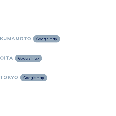
KUMAMOTO
Google map
〒860-0802
熊本市中央区中央街2-11 熊本サンニッセイビル5F
OITA
Google map
〒870-0034
大分市都町1-2-1 大分中央通りビル7F
TOKYO
Google map
〒105-0021
東京都港区東新橋2-4-1 サンマリーノ汐留2F