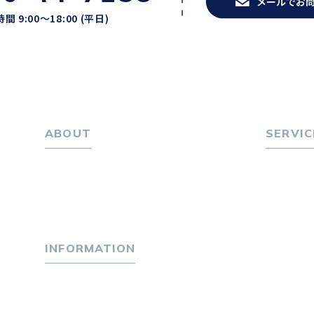
メールでお
間 9:00〜18:00 (平日)
ABOUT
SERVIC
ホーム
転職をお
パーソナル・マネジメントについて
転職エー
会社概要
転職相
採用情報
転職者
INFORMATION
キャリア
選ばれる
トピックス
４つの特
P-maneコラム