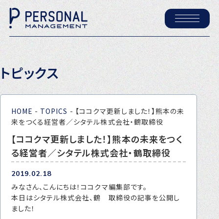
ホーム
トピックス
パーソナル・マネジメントについて
会社概要
HOME
-
TOPICS
-
【ココクマ更新しました！】熊本の未
採用情報
来をつくる経営者／シタテル株式会社・鶴取締役
【ココクマ更新しました！】熊本の未来をつく
る経営者／シタテル株式会社・鶴取締役
トピックス
P-maneコラム
2019.02.18
みなさん、こんにちは！ココクマ編集部です。
ニュース
本日はシタテル株式会社、鶴 取締役の記事を公開し
ました！