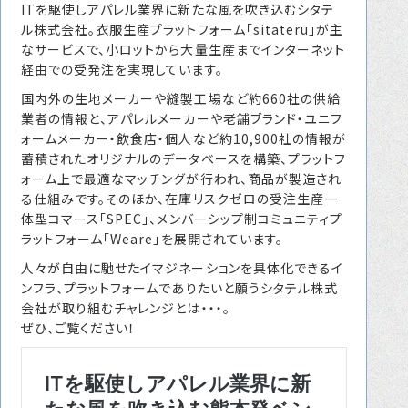
ITを駆使しアパレル業界に新たな風を吹き込むシタテ
転職をお考えの方へ
ル株式会社。衣服生産プラットフォーム「sitateru」が主
なサービスで、小ロットから大量生産までインターネット
転職エージェントサービス
経由での受発注を実現しています。
転職相談会
国内外の生地メーカーや縫製工場など約660社の供給
転職者の声
業者の情報と、アパレルメーカーや老舗ブランド・ユニフ
ォームメーカー・飲食店・個人など約10,900社の情報が
キャリア採用をお考えの企業様へ
蓄積されたオリジナルのデータベースを構築、プラットフ
ォーム上で最適なマッチングが行われ、商品が製造され
選ばれる４つの理由
る仕組みです。そのほか、在庫リスクゼロの受注生産一
体型コマース「SPEC」、メンバーシップ制コミュニティプ
４つの特長で解決
ラットフォーム「Weare」を展開されています。
独自の採用スキーム
人々が自由に馳せたイマジネーションを具体化できるイ
ンフラ、プラットフォームでありたいと願うシタテル株式
会社が取り組むチャレンジとは・・・。
お問い合わせ
ぜひ、ご覧ください！
プライバシーポリシー