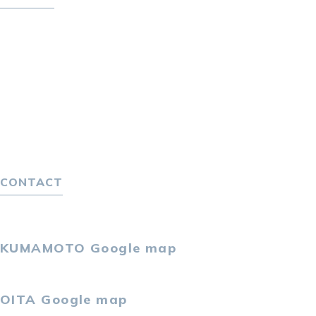
転職をお考えの方へ
転職エージェントサービス
転職相談会
転職者の声
キャリア採用をお考えの企業様へ
選ばれる４つの理由
４つの特長で解決
独自の採用スキーム
CONTACT
お問い合わせ
プライバシーポリシー
KUMAMOTO
Google map
〒860-0802
熊本市中央区中央街2-11 熊本サンニッセイビル5F
OITA
Google map