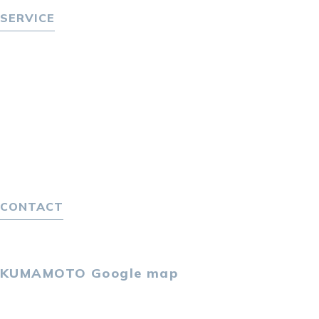
SERVICE
転職をお考えの方へ
転職エージェントサービス
転職相談会
転職者の声
キャリア採用をお考えの企業様へ
選ばれる４つの理由
４つの特長で解決
独自の採用スキーム
CONTACT
お問い合わせ
プライバシーポリシー
KUMAMOTO
Google map
〒860-0802
熊本市中央区中央街2-11 熊本サンニッセイビル5F