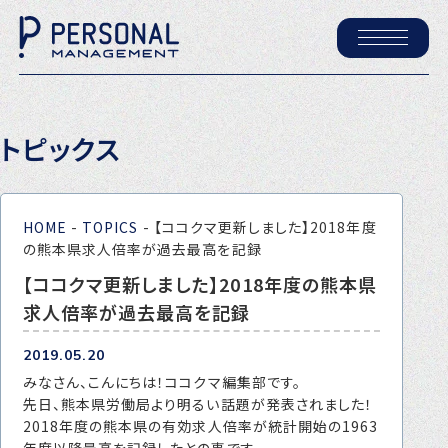
ホーム
トピックス
パーソナル・マネジメントについて
会社概要
HOME
-
TOPICS
-
【ココクマ更新しました】2018年度
採用情報
の熊本県求人倍率が過去最高を記録
【ココクマ更新しました】2018年度の熊本県
求人倍率が過去最高を記録
トピックス
P-maneコラム
2019.05.20
みなさん、こんにちは！ココクマ編集部です。
ニュース
先日、熊本県労働局より明るい話題が発表されました！
2018年度の熊本県の有効求人倍率が統計開始の1963
年度以降最高を記録したとの事です。