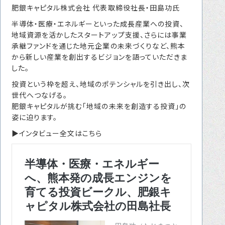
肥銀キャピタル株式会社 代表取締役社長・田島功氏
転職をお考えの方へ
半導体・医療・エネルギーといった成長産業への投資、
転職エージェントサービス
地域資源を活かしたスタートアップ支援、さらには事業
承継ファンドを通じた地元企業の未来づくりなど、熊本
転職相談会
から新しい産業を創出するビジョンを語っていただきま
転職者の声
した。
投資という枠を超え、地域のポテンシャルを引き出し、次
キャリア採用をお考えの企業様へ
世代へつなげる。
選ばれる４つの理由
肥銀キャピタルが挑む「地域の未来を創造する投資」の
姿に迫ります。
４つの特長で解決
▶インタビュー全文はこちら
独自の採用スキーム
お問い合わせ
プライバシーポリシー