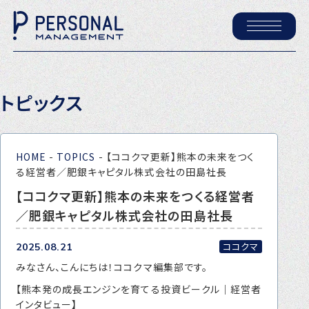
ホーム
トピックス
パーソナル・マネジメントについて
会社概要
HOME
-
TOPICS
-
【ココクマ更新】熊本の未来をつく
採用情報
る経営者／肥銀キャピタル株式会社の田島社長
【ココクマ更新】熊本の未来をつくる経営者
／肥銀キャピタル株式会社の田島社長
トピックス
P-maneコラム
ココクマ
2025.08.21
みなさん、こんにちは！ココクマ編集部です。
ニュース
【熊本発の成長エンジンを育てる投資ビークル｜経営者
インタビュー】