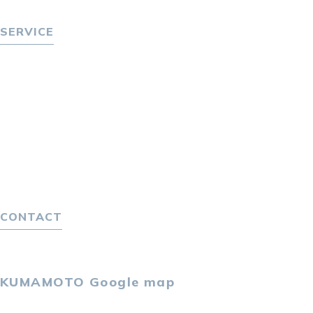
ニュース
SERVICE
転職をお考えの方へ
転職エージェントサービス
転職相談会
転職者の声
キャリア採用をお考えの企業様へ
選ばれる４つの理由
４つの特長で解決
独自の採用スキーム
CONTACT
お問い合わせ
プライバシーポリシー
KUMAMOTO
Google map
〒860-0802