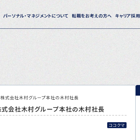
パーソナル・マネジメントについて
転職をお考えの方へ
キャリア採
ホーム
パーソナル・マネジメントについて
会社概要
採用情報
／株式会社木村グループ本社の木村社長
株式会社木村グループ本社の木村社長
トピックス
P-maneコラム
ココクマ
ニュース