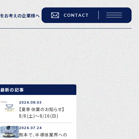
CONTACT
用をお考えの企業様へ
転職をお考えの方へ
転職エージェントサービス
転職相談会
転職者の声
最新の記事
キャリア採用をお考えの企業様へ
2026.08.03
選ばれる４つの理由
【夏季休業のお知らせ】
8/8(土)～8/16(日)
４つの特長で解決
2026.07.24
独自の採用スキーム
熊本で、半導体業界への