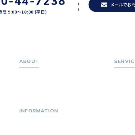
20-44-7238
メールでお
間 9:00〜18:00 (平日)
ABOUT
SERVIC
ホーム
転職をお
パーソナル・マネジメントについて
転職エー
会社概要
転職相
採用情報
転職者
INFORMATION
キャリア
選ばれる
トピックス
４つの特
P-maneコラム