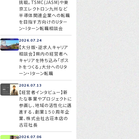
挑戦。TSMC(JASM)や東
京エレクトロン九州など
半導体関連企業への転職
を目指す方向けのUター
お問い合わせ
ン・Iターン転職相談会
プライバシーポリシー
2026.07.24
【大分版・逆求人キャリア
相談会】県内の経営者へ
キャリアを持ち込み「ポス
トをつくる」大分へのUタ
ーン・Iターン転職
2026.07.13
【経営者インタビュー】新
たな事業やプロジェクトに
参画し、地域の活性化に邁
進する、創業１５０周年企
業、株式会社古荘本店の
古荘社長
2026.07.06