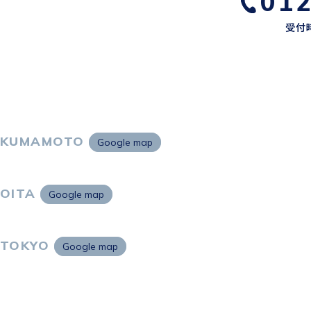
01
受付時
KUMAMOTO
Google map
〒860-0802
熊本市中央区中央街2-11 熊本サンニッセイビル5F
OITA
Google map
〒870-0034
大分市都町1-2-1 大分中央通りビル7F
TOKYO
Google map
〒105-0021
東京都港区東新橋2-4-1 サンマリーノ汐留2F