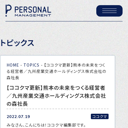
ホーム
トピックス
パーソナル・マネジメントについて
会社概要
HOME
-
TOPICS
-
【ココクマ更新】熊本の未来をつく
採用情報
る経営者／九州産業交通ホールディングス株式会社の
森社長
【ココクマ更新】熊本の未来をつくる経営者
トピックス
／九州産業交通ホールディングス株式会社
P-maneコラム
の森社長
ニュース
ココクマ
2022.07.19
みなさん、こんにちは！ココクマ編集部です。