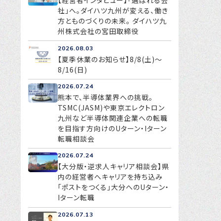
【経営者インタビュー】「選ばれる会
社」へ。ダイハツ九州が変える、働き
方とものづくりの未来。 ダイハツ九
州株式会社の宮田取締役
2026.08.03
【夏季休業のお知らせ】8/8(土)～
8/16(日)
2026.07.24
熊本で、半導体業界への挑戦。
TSMC(JASM)や東京エレクトロン
九州など半導体関連企業への転職
を目指す方向けのUターン・Iターン
転職相談会
2026.07.24
【大分版・逆求人キャリア相談会】県
内の経営者へキャリアを持ち込み
「ポストをつくる」大分へのUターン・
Iターン転職
2026.07.13