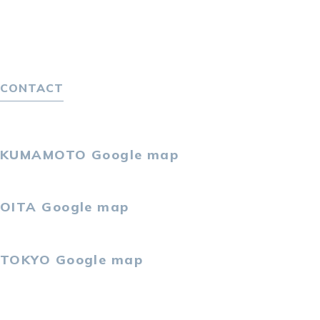
キャリア採用をお考えの企業様へ
選ばれる４つの理由
４つの特長で解決
独自の採用スキーム
CONTACT
お問い合わせ
プライバシーポリシー
KUMAMOTO
Google map
〒860-0802
熊本市中央区中央街2-11 熊本サンニッセイビル5F
OITA
Google map
〒870-0034
大分市都町1-2-1 大分中央通りビル7F
TOKYO
Google map
〒105-0021
東京都港区東新橋2-4-1 サンマリーノ汐留2F