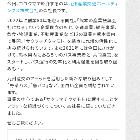
今回、ココクマで紹介するのは
九州産業交通ホールディ
転職をお考えの方へ
ングス株式会社
の森社長です。
転職エージェントサービス
2022年に創業80年を迎える同社。「熊本の産業振興会
社になる」という企業理念のもと、交通事業、観光事業、
転職相談会
飲食・物販事業、不動産事業など12の事業を熊本県内
転職者の声
で展開、「サクラマチクマモト」を拠点に九州の活性化に
挑み続けられています。また2021年には全国にさきが
キャリア採用をお考えの企業様へ
けて、熊本県内にある５つのバス事業者と「共同経営」を
スタートし、バス運行の効率化と利用促進を図る取り組
選ばれる４つの理由
みも…。
４つの特長で解決
九州産交のアセットを活用した新たな取り組みとして
「野菜バス」「魚バス」など、面白い企画も構想されてい
独自の採用スキーム
ます。
事業の中心である「サクラマチクマモト」に関することや
フラットな組織づくりについて森社長に語っていただき
お問い合わせ
ました。
ぜひご覧ください。
プライバシーポリシー