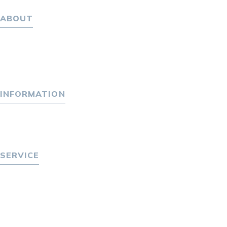
ABOUT
ホーム
パーソナル・マネジメントについて
会社概要
採用情報
INFORMATION
トピックス
P-maneコラム
ニュース
SERVICE
転職をお考えの方へ
転職エージェントサービス
転職相談会
転職者の声