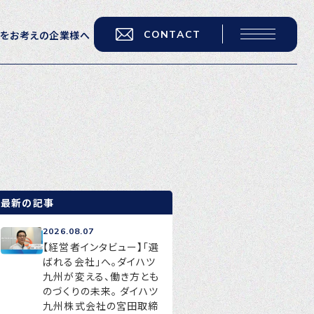
CONTACT
用をお考えの企業様へ
転職をお考えの方へ
転職エージェントサービス
転職相談会
転職者の声
最新の記事
キャリア採用をお考えの企業様へ
2026.08.07
選ばれる４つの理由
【経営者インタビュー】「選
ばれる会社」へ。ダイハツ
４つの特長で解決
九州が変える、働き方とも
のづくりの未来。 ダイハツ
独自の採用スキーム
九州株式会社の宮田取締