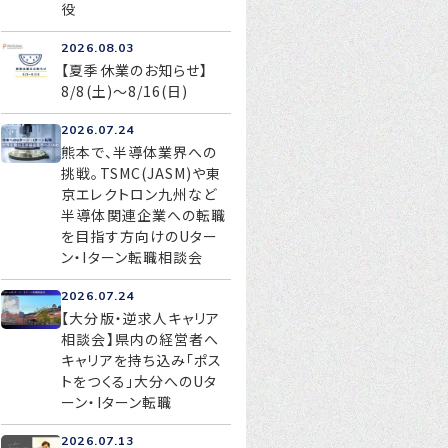
役
2026.08.03
【夏季休業のお知らせ】
お問い合わせ
8/8(土)～8/16(日)
プライバシーポリシー
2026.07.24
熊本で、半導体業界への
挑戦。TSMC(JASM)や東
京エレクトロン九州など
半導体関連企業への転職
を目指す方向けのUター
ン・Iターン転職相談会
2026.07.24
【大分版・逆求人キャリア
相談会】県内の経営者へ
キャリアを持ち込み「ポス
トをつくる」大分へのUタ
ーン・Iターン転職
2026.07.13