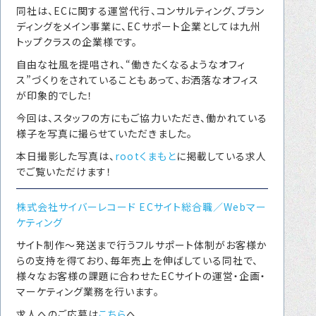
同社は、ECに関する運営代行、コンサルティング、ブラン
転職をお考えの方へ
ディングをメイン事業に、ECサポート企業としては九州
転職エージェントサービス
トップクラスの企業様です。
自由な社風を提唱され、“働きたくなるようなオフィ
転職相談会
ス”づくりをされていることもあって、お洒落なオフィス
転職者の声
が印象的でした！
今回は、スタッフの方にもご協力いただき、働かれている
キャリア採用をお考えの企業様へ
様子を写真に撮らせていただきました。
選ばれる４つの理由
本日撮影した写真は、
rootくまもと
に掲載している求人
４つの特長で解決
でご覧いただけます！
独自の採用スキーム
株式会社サイバーレコード ECサイト総合職／Webマー
ケティング
サイト制作～発送まで行うフルサポート体制がお客様か
お問い合わせ
らの支持を得ており、毎年売上を伸ばしている同社で、
様々なお客様の課題に合わせたECサイトの運営・企画・
プライバシーポリシー
マーケティング業務を行います。
求人へのご応募は
こちら
へ