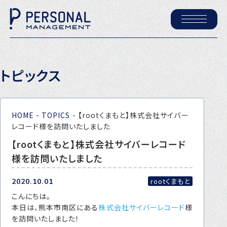
ホーム
トピックス
パーソナル・マネジメントについて
会社概要
HOME
-
TOPICS
-
【rootくまもと】株式会社サイバー
採用情報
レコード様を訪問いたしました
【rootくまもと】株式会社サイバーレコード
様を訪問いたしました
トピックス
P-maneコラム
rootくまもと
2020.10.01
こんにちは。
ニュース
本日は、熊本市南区にある
株式会社サイバーレコード
様
を訪問いたしました！