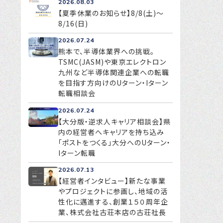
2026.08.03
【夏季休業のお知らせ】8/8(土)～
8/16(日)
2026.07.24
熊本で、半導体業界への挑戦。
TSMC(JASM)や東京エレクトロン
九州など半導体関連企業への転職
を目指す方向けのUターン・Iターン
転職相談会
2026.07.24
【大分版・逆求人キャリア相談会】県
内の経営者へキャリアを持ち込み
「ポストをつくる」大分へのUターン・
Iターン転職
2026.07.13
【経営者インタビュー】新たな事業
やプロジェクトに参画し、地域の活
性化に邁進する、創業１５０周年企
業、株式会社古荘本店の古荘社長