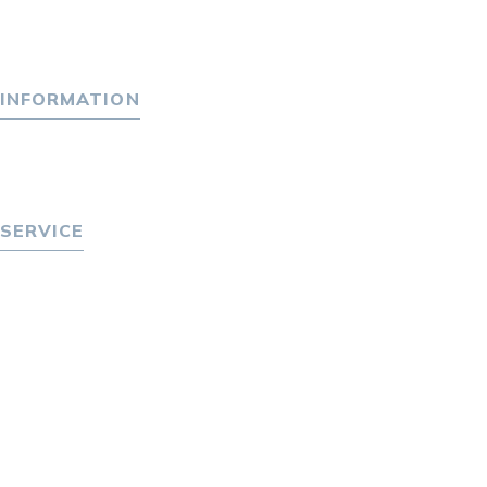
パーソナル・マネジメントについて
会社概要
採用情報
INFORMATION
トピックス
P-maneコラム
ニュース
SERVICE
転職をお考えの方へ
転職エージェントサービス
転職相談会
転職者の声
キャリア採用をお考えの企業様へ
選ばれる４つの理由
４つの特長で解決