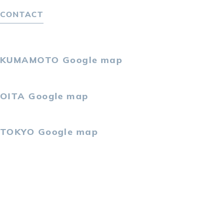
独自の採用スキーム
CONTACT
お問い合わせ
プライバシーポリシー
KUMAMOTO
Google map
〒860-0802
熊本市中央区中央街2-11 熊本サンニッセイビル5F
OITA
Google map
〒870-0034
大分市都町1-2-1 大分中央通りビル7F
TOKYO
Google map
〒105-0021
東京都港区東新橋2-4-1 サンマリーノ汐留2F