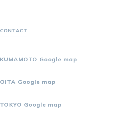
選ばれる４つの理由
４つの特長で解決
独自の採用スキーム
CONTACT
お問い合わせ
プライバシーポリシー
KUMAMOTO
Google map
〒860-0802
熊本市中央区中央街2-11 熊本サンニッセイビル5F
OITA
Google map
〒870-0034
大分市都町1-2-1 大分中央通りビル7F
TOKYO
Google map
〒105-0021
東京都港区東新橋2-4-1 サンマリーノ汐留2F