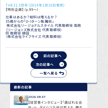
転職をお考えの方へ
THE21 2月号（2014年1月10日発売）
【特別企画】（p.89～）
転職エージェントサービス
仕事はあるか？給料は増えるか？
35歳からの「U・Iターン転職術」
転職相談会
株式会社リージョナルスタイル 代表取締役 高岡
（リージョンズ株式会社 代表取締役）
転職者の声
同 取締役 植田
（株式会社ライフサイズ 代表取締役）
キャリア採用をお考えの企業様へ
選ばれる４つの理由
前の記事へ
４つの特長で解決
次の記事へ
独自の採用スキーム
一覧へ戻る
お問い合わせ
最新の記事
プライバシーポリシー
2026.08.07
【経営者インタビュー】「選ばれる会
社」へ。ダイハツ九州が変える、働き