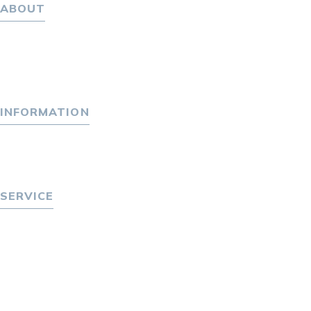
ABOUT
ホーム
パーソナル・マネジメントについて
会社概要
採用情報
INFORMATION
トピックス
P-maneコラム
ニュース
SERVICE
転職をお考えの方へ
転職エージェントサービス
転職相談会
転職者の声
キャリア採用をお考えの企業様へ