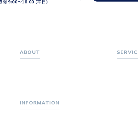
間 9:00〜18:00 (平日)
ABOUT
SERVIC
ホーム
転職をお
パーソナル・マネジメントについて
転職エー
会社概要
転職相
採用情報
転職者
INFORMATION
キャリア
選ばれる
トピックス
４つの特
P-maneコラム
独自の採
ニュース