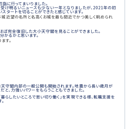
初詣に行ってまいりました。
受け明るいニュースも少ない一年となりましたが、2021年の初
スタートを切ることができたと感じています。
本城近望の名所と名高くお城を最も間近でかつ美しく眺められ
ほぼ完全復旧した大小天守閣を見ることができました。
分かるかと思います。
ります。
には天守閣内部の一般公開も開始されます。地震から長い歳月が
だと、力強いパワーをもらうこともできました。
が「暮らしたいところで思い切り働く」を実現できる様、転職支援を
す。