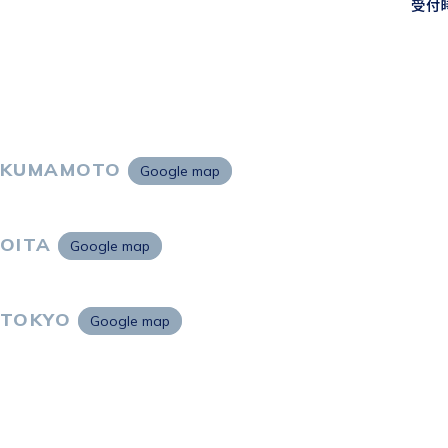
受付時
KUMAMOTO
Google map
〒860-0802
熊本市中央区中央街2-11 熊本サンニッセイビル5F
OITA
Google map
〒870-0034
大分市都町1-2-1 大分中央通りビル7F
TOKYO
Google map
〒105-0021
東京都港区東新橋2-4-1 サンマリーノ汐留2F