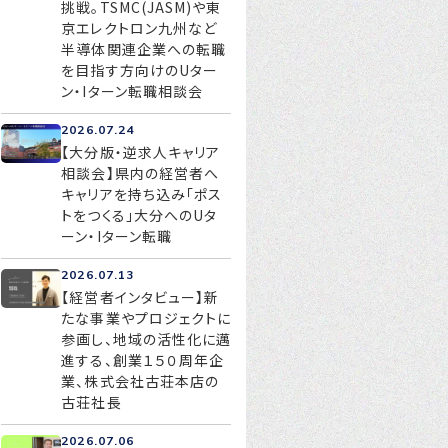
挑戦。TSMC(JASM)や東
京エレクトロン九州など
半導体関連企業への転職
を目指す方向けのUター
お問い合わせ
ン・Iターン転職相談会
プライバシーポリシー
2026.07.24
【大分版・逆求人キャリア
相談会】県内の経営者へ
キャリアを持ち込み「ポス
トをつくる」大分へのUタ
ーン・Iターン転職
2026.07.13
【経営者インタビュー】新
たな事業やプロジェクトに
参画し、地域の活性化に邁
進する、創業１５０周年企
業、株式会社古荘本店の
古荘社長
2026.07.06