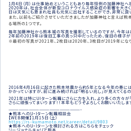
1月4日（月）は仕事始めということもあり毎年恒例の加藤神社へ
2020年は、社会全体が新型コロナウイルス感染症の影響を大きく
日は天気にも恵まれ社員も元気に出社することができ、非常に良い
また、以前もご紹介させていただきましたが加藤神社と言えば熊
る場所の1つです。
毎年加藤神社から熊本城の写真を撮影しているのですが、今年は
2年前の2019年は復旧工事の真っ只中だったため、復旧の様子が
※最初の写真が2021年、2枚目は2020年、3枚目が2019年にな
2016年4月16日に起きた熊本地震から約5年となる今年の春
かかっていますが、前に進み続ければ「明るい兆し」が見えてくるの
2021年は特にUIターン転職にさらに力を入れ、より多くの方々
さらに頑張ってまいります！！本年もどうぞよろしくお願いいたしま
—————————————————————-
★熊本へのU・Iターン転職相談会
【WEB開催】1月15日（土）
https://rs-kumamoto.net/career/detail/9803
★熊本へのU・Iターンを検討される方はこちらをチェック
リージョナルキャリア熊本