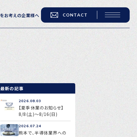
CONTACT
用をお考えの企業様へ
転職をお考えの方へ
転職エージェントサービス
転職相談会
転職者の声
最新の記事
キャリア採用をお考えの企業様へ
2026.08.03
選ばれる４つの理由
【夏季休業のお知らせ】
8/8(土)～8/16(日)
４つの特長で解決
2026.07.24
独自の採用スキーム
熊本で、半導体業界への