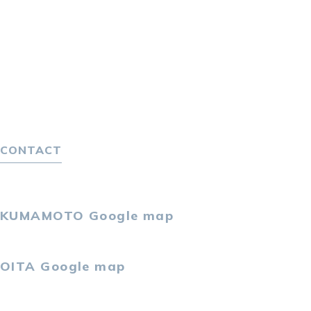
転職エージェントサービス
転職相談会
転職者の声
キャリア採用をお考えの企業様へ
選ばれる４つの理由
４つの特長で解決
独自の採用スキーム
CONTACT
お問い合わせ
プライバシーポリシー
KUMAMOTO
Google map
〒860-0802
熊本市中央区中央街2-11 熊本サンニッセイビル5F
OITA
Google map
〒870-0034
大分市都町1-2-1 大分中央通りビル7F