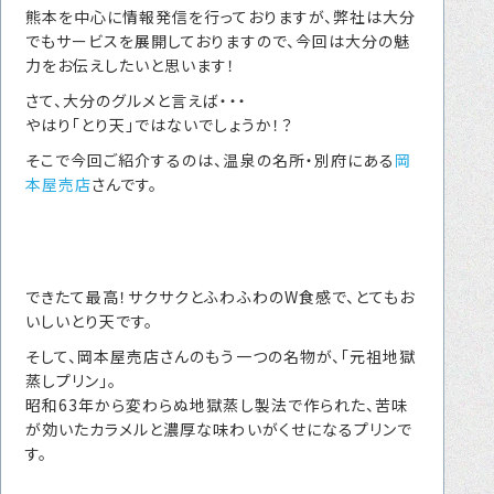
熊本を中心に情報発信を行っておりますが、弊社は大分
転職をお考えの方へ
でもサービスを展開しておりますので、今回は大分の魅
転職エージェントサービス
力をお伝えしたいと思います！
さて、大分のグルメと言えば・・・
転職相談会
やはり「とり天」ではないでしょうか！？
転職者の声
そこで今回ご紹介するのは、温泉の名所・別府にある
岡
本屋売店
さんです。
キャリア採用をお考えの企業様へ
選ばれる４つの理由
４つの特長で解決
できたて最高！サクサクとふわふわのW食感で、とてもお
独自の採用スキーム
いしいとり天です。
そして、岡本屋売店さんのもう一つの名物が、「元祖地獄
蒸しプリン」。
お問い合わせ
昭和63年から変わらぬ地獄蒸し製法で作られた、苦味
が効いたカラメルと濃厚な味わいがくせになるプリンで
プライバシーポリシー
す。