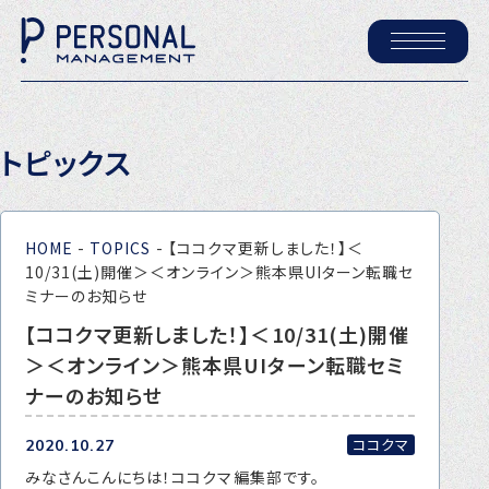
ホーム
トピックス
パーソナル・マネジメントについて
会社概要
HOME
-
TOPICS
-
【ココクマ更新しました！】＜
採用情報
10/31(土)開催＞＜オンライン＞熊本県UIターン転職セ
ミナーのお知らせ
【ココクマ更新しました！】＜10/31(土)開催
トピックス
＞＜オンライン＞熊本県UIターン転職セミ
P-maneコラム
ナーのお知らせ
ニュース
ココクマ
2020.10.27
みなさんこんにちは！ココクマ編集部です。