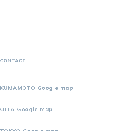
転職エージェントサービス
転職相談会
転職者の声
キャリア採用をお考えの企業様へ
選ばれる４つの理由
４つの特長で解決
独自の採用スキーム
CONTACT
お問い合わせ
プライバシーポリシー
KUMAMOTO
Google map
〒860-0802
熊本市中央区中央街2-11 熊本サンニッセイビル5F
OITA
Google map
〒870-0034
大分市都町1-2-1 大分中央通りビル7F
TOKYO
Google map