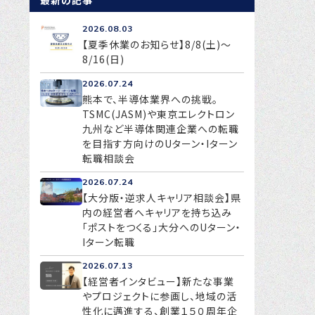
最新の記事
2026.08.03
【夏季休業のお知らせ】8/8(土)～
8/16(日)
2026.07.24
熊本で、半導体業界への挑戦。
TSMC(JASM)や東京エレクトロン
九州など半導体関連企業への転職
を目指す方向けのUターン・Iターン
転職相談会
2026.07.24
【大分版・逆求人キャリア相談会】県
内の経営者へキャリアを持ち込み
「ポストをつくる」大分へのUターン・
Iターン転職
2026.07.13
【経営者インタビュー】新たな事業
やプロジェクトに参画し、地域の活
性化に邁進する、創業１５０周年企