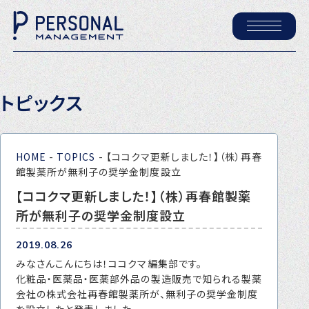
ホーム
トピックス
パーソナル・マネジメントについて
会社概要
HOME
-
TOPICS
-
【ココクマ更新しました！】（株）再春
採用情報
館製薬所が無利子の奨学金制度設立
【ココクマ更新しました！】（株）再春館製薬
所が無利子の奨学金制度設立
トピックス
P-maneコラム
2019.08.26
みなさんこんにちは！ココクマ編集部です。
ニュース
化粧品・医薬品・医薬部外品の製造販売で知られる製薬
会社の株式会社再春館製薬所が、無利子の奨学金制度
を設立したと発表しました。