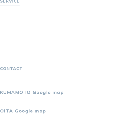
SERVICE
転職をお考えの方へ
転職エージェントサービス
転職相談会
転職者の声
キャリア採用をお考えの企業様へ
選ばれる４つの理由
４つの特長で解決
独自の採用スキーム
CONTACT
お問い合わせ
プライバシーポリシー
KUMAMOTO
Google map
〒860-0802
熊本市中央区中央街2-11 熊本サンニッセイビル5F
OITA
Google map