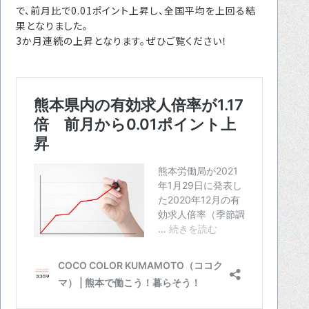
で、前月比で
0.01
ポイント上昇し、全国平均を上回る結
転職をお考えの方へ
果となりました。
転職エージェントサービス
3か月連続の上昇となります。ぜひご覧ください！
転職相談会
転職者の声
キャリア採用をお考えの企業様へ
選ばれる４つの理由
４つの特長で解決
独自の採用スキーム
お問い合わせ
プライバシーポリシー