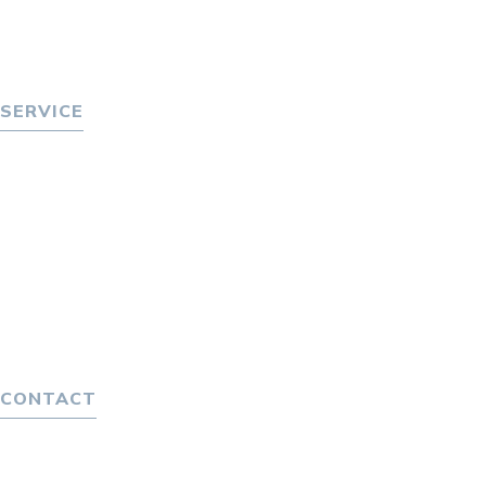
トピックス
P-maneコラム
ニュース
SERVICE
転職をお考えの方へ
転職エージェントサービス
転職相談会
転職者の声
キャリア採用をお考えの企業様へ
選ばれる４つの理由
４つの特長で解決
独自の採用スキーム
CONTACT
お問い合わせ
プライバシーポリシー