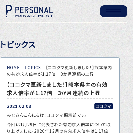
ホーム
トピックス
パーソナル・マネジメントについて
会社概要
HOME
-
TOPICS
-
【ココクマ更新しました！】熊本県内
採用情報
の有効求人倍率が1.17倍 3か月連続の上昇
【ココクマ更新しました！】熊本県内の有効
求人倍率が1.17倍 3か月連続の上昇
トピックス
P-maneコラム
ココクマ
2021.02.08
みなさんこんにちは！ココクマ編集部です。
ニュース
今回は
1
月29日に発表された有効求人倍率について取
り上げました。
2020
年
12
月の有効求人倍率は
1.17
倍