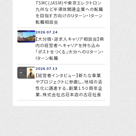
TSMC(JASM)や東京エレクトロン
九州など半導体関連企業への転職
を目指す方向けのUターン・Iターン
転職相談会
2026.07.24
【大分版・逆求人キャリア相談会】県
内の経営者へキャリアを持ち込み
「ポストをつくる」大分へのUターン・
Iターン転職
2026.07.13
【経営者インタビュー】新たな事業
やプロジェクトに参画し、地域の活
性化に邁進する、創業１５０周年企
業、株式会社古荘本店の古荘社長