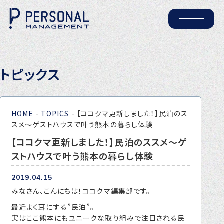
ホーム
トピックス
パーソナル・マネジメントについて
会社概要
HOME
-
TOPICS
-
【ココクマ更新しました！】民泊のス
採用情報
スメ～ゲストハウスで叶う熊本の暮らし体験
【ココクマ更新しました！】民泊のススメ～ゲ
ストハウスで叶う熊本の暮らし体験
トピックス
P-maneコラム
2019.04.15
みなさん、こんにちは！ココクマ編集部です。
ニュース
最近よく耳にする”民泊”。
実はここ熊本にもユニークな取り組みで注目される民