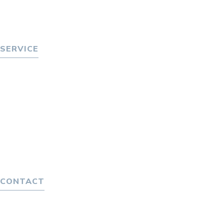
トピックス
P-maneコラム
ニュース
SERVICE
転職をお考えの方へ
転職エージェントサービス
転職相談会
転職者の声
キャリア採用をお考えの企業様へ
選ばれる４つの理由
４つの特長で解決
独自の採用スキーム
CONTACT
お問い合わせ
プライバシーポリシー