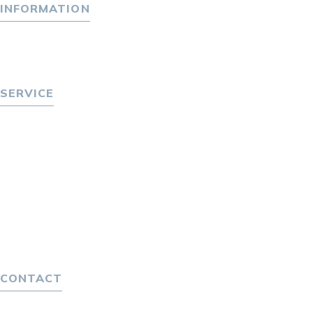
INFORMATION
トピックス
P-maneコラム
ニュース
SERVICE
転職をお考えの方へ
転職エージェントサービス
転職相談会
転職者の声
キャリア採用をお考えの企業様へ
選ばれる４つの理由
４つの特長で解決
独自の採用スキーム
CONTACT
お問い合わせ