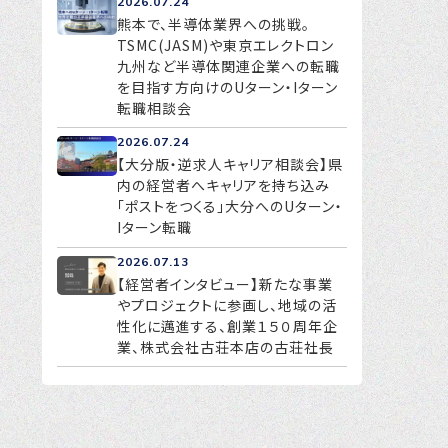
2026.07.24
熊本で、半導体業界への挑戦。
TSMC(JASM)や東京エレクトロン
九州など半導体関連企業への転職
を目指す方向けのUターン・Iターン
転職相談会
2026.07.24
【大分版・逆求人キャリア相談会】県
内の経営者へキャリアを持ち込み
「ポストをつくる」大分へのUターン・
Iターン転職
2026.07.13
【経営者インタビュー】新たな事業
やプロジェクトに参画し、地域の活
性化に邁進する、創業１５０周年企
業、株式会社古荘本店の古荘社長