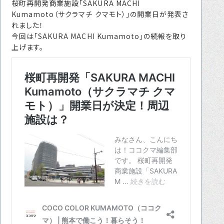
桜町再開発商業施設「SAKURA MACHI
転職をお考えの方へ
Kumamoto（サクラマチ クマモト）」の開業日が発表さ
れました！
転職エージェントサービス
今回は「SAKURA MACHI Kumamoto」の続報を取り
転職相談会
上げます。
転職者の声
キャリア採用をお考えの企業様へ
選ばれる４つの理由
４つの特長で解決
独自の採用スキーム
お問い合わせ
プライバシーポリシー