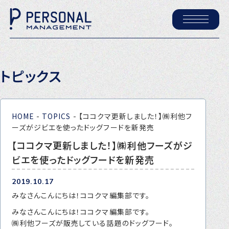
ホーム
トピックス
パーソナル・マネジメントについて
会社概要
HOME
-
TOPICS
-
【ココクマ更新しました！】㈱利他フ
採用情報
ーズがジビエを使ったドッグフードを新発売
【ココクマ更新しました！】㈱利他フーズがジ
ビエを使ったドッグフードを新発売
トピックス
P-maneコラム
2019.10.17
みなさんこんにちは！ココクマ編集部です。
ニュース
みなさんこんにちは！ココクマ編集部です。
㈱利他フーズが販売している話題のドッグフード。