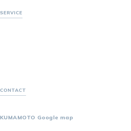
ニュース
SERVICE
転職をお考えの方へ
転職エージェントサービス
転職相談会
転職者の声
キャリア採用をお考えの企業様へ
選ばれる４つの理由
４つの特長で解決
独自の採用スキーム
CONTACT
お問い合わせ
プライバシーポリシー
KUMAMOTO
Google map
〒860-0802