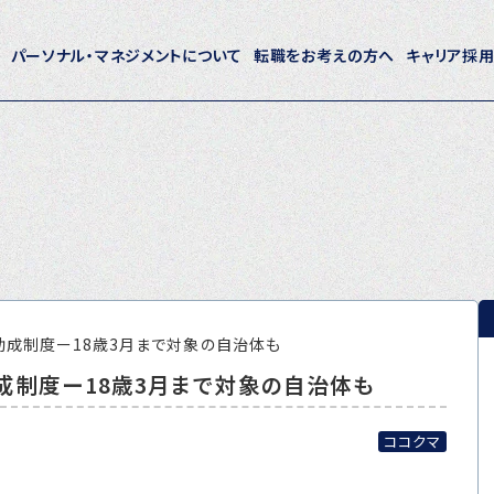
パーソナル・マネジメントについて
転職をお考えの方へ
キャリア採
ホーム
パーソナル・マネジメントについて
会社概要
採用情報
助成制度ー18歳3月まで対象の自治体も
成制度ー18歳3月まで対象の自治体も
トピックス
P-maneコラム
ココクマ
ニュース