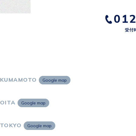
01
受付時
KUMAMOTO
Google map
〒860-0802
熊本市中央区中央街2-11 熊本サンニッセイビル5F
OITA
Google map
〒870-0034
大分市都町1-2-1 大分中央通りビル7F
TOKYO
Google map
〒105-0021