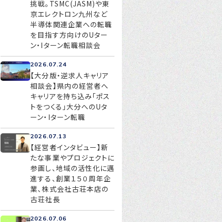
挑戦。TSMC(JASM)や東
京エレクトロン九州など
半導体関連企業への転職
を目指す方向けのUター
お問い合わせ
ン・Iターン転職相談会
プライバシーポリシー
2026.07.24
【大分版・逆求人キャリア
相談会】県内の経営者へ
キャリアを持ち込み「ポス
トをつくる」大分へのUタ
ーン・Iターン転職
2026.07.13
【経営者インタビュー】新
たな事業やプロジェクトに
参画し、地域の活性化に邁
進する、創業１５０周年企
業、株式会社古荘本店の
古荘社長
2026.07.06