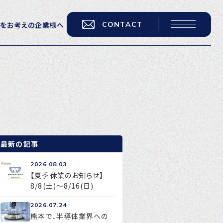
CONTACT
用をお考えの企業様へ
転職をお考えの方へ
転職エージェントサービス
転職相談会
転職者の声
最新の記事
キャリア採用をお考えの企業様へ
2026.08.03
選ばれる４つの理由
【夏季休業のお知らせ】
8/8(土)～8/16(日)
４つの特長で解決
2026.07.24
独自の採用スキーム
熊本で、半導体業界への