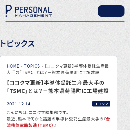
ホーム
トピックス
パーソナル・マネジメントについて
会社概要
HOME
-
TOPICS
-
【ココクマ更新】半導体受託生産最
採用情報
大手の「TSMC」とは？－熊本県菊陽町に工場建設
【ココクマ更新】半導体受託生産最大手の
「TSMC」とは？－熊本県菊陽町に工場建設
トピックス
P-maneコラム
ココクマ
2021.12.14
こんにちは。ココクマ編集部です。
ニュース
最近、熊本で何かと話題の半導体受託生産最大手の『
台
湾積体電路製造（TSMC）
』