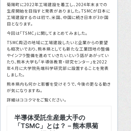
菊陽町に2022年工場建設を着工し、2024年末までの
転職をお考えの方へ
生産開始を目指すと発表がありました。TSMCが日本に
転職エージェントサービス
工場建設するのは初で、米国、中国に続き日本が3か国
目となります。
転職相談会
今回は「TSMC」に関してまとめてみました。
転職者の声
TSMC周辺の地域に工場建設したいと企業からの要望
も相次いでおり、熊本県としても新たな工業団地の整備
キャリア採用をお考えの企業様へ
やインフラ整備を進めていきたいという話があがってい
選ばれる４つの理由
たり、熊本大学も「半導体教育・研究センター」を2022
年４月に大学院先端科学研究部に設置することを発表
４つの特長で解決
しました。
独自の採用スキーム
熊本県内も何かと影響を受けそうで、今後の更なる動き
が気になりますね。
詳細はココクマをご覧ください。
お問い合わせ
プライバシーポリシー