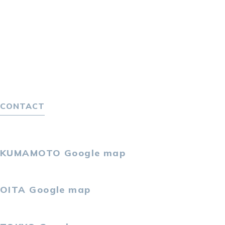
転職エージェントサービス
転職相談会
転職者の声
キャリア採用をお考えの企業様へ
選ばれる４つの理由
４つの特長で解決
独自の採用スキーム
CONTACT
お問い合わせ
プライバシーポリシー
KUMAMOTO
Google map
〒860-0802
熊本市中央区中央街2-11 熊本サンニッセイビル5F
OITA
Google map
〒870-0034
大分市都町1-2-1 大分中央通りビル7F