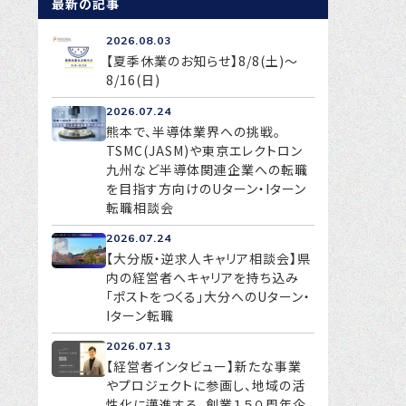
最新の記事
2026.08.03
【夏季休業のお知らせ】8/8(土)～
8/16(日)
2026.07.24
熊本で、半導体業界への挑戦。
TSMC(JASM)や東京エレクトロン
九州など半導体関連企業への転職
を目指す方向けのUターン・Iターン
転職相談会
2026.07.24
【大分版・逆求人キャリア相談会】県
内の経営者へキャリアを持ち込み
「ポストをつくる」大分へのUターン・
Iターン転職
2026.07.13
【経営者インタビュー】新たな事業
やプロジェクトに参画し、地域の活
性化に邁進する、創業１５０周年企