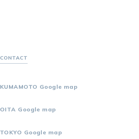
転職相談会
転職者の声
キャリア採用をお考えの企業様へ
選ばれる４つの理由
４つの特長で解決
独自の採用スキーム
CONTACT
お問い合わせ
プライバシーポリシー
KUMAMOTO
Google map
〒860-0802
熊本市中央区中央街2-11 熊本サンニッセイビル5F
OITA
Google map
〒870-0034
大分市都町1-2-1 大分中央通りビル7F
TOKYO
Google map