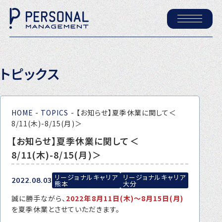
ホーム
トピックス
パーソナル・マネジメントについて
会社概要
HOME
-
TOPICS
-
【お知らせ】夏季休業に関して＜
採用情報
8/11(木)-8/15(月)＞
【お知らせ】夏季休業に関して＜
8/11(木)-8/15(月)＞
トピックス
P-maneコラム
リージョナルキャリア
リージョナルキャリア
2022.08.03
熊本
大分
ニュース
誠に勝手ながら、
2022年8月11日(木)～8月15日(月)
を夏季休業とさせていただきます。