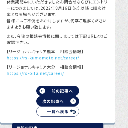
休業期間中にいただきましたお問合せならびにエントリ
転職をお考えの方へ
ーにつきましては、2022年8月16日（火）以降に順次対
応となる場合がございます。
転職エージェントサービス
皆様にはご不便をおかけしますが、何卒ご理解ください
転職相談会
ますようお願い致します。
また、今後の相談会情報に関しましては下記URLよりご
転職者の声
確認下さい。
キャリア採用をお考えの企業様へ
【リージョナルキャリア熊本 相談会情報】
https://rs-kumamoto.net/career/
選ばれる４つの理由
【リージョナルキャリア大分 相談会情報】
４つの特長で解決
https://rs-oita.net/career/
独自の採用スキーム
前の記事へ
次の記事へ
お問い合わせ
一覧へ戻る
プライバシーポリシー