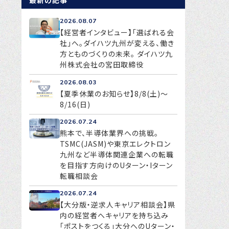
最新の記事
2026.08.07
【経営者インタビュー】「選ばれる会
社」へ。ダイハツ九州が変える、働き
方とものづくりの未来。 ダイハツ九
州株式会社の宮田取締役
2026.08.03
【夏季休業のお知らせ】8/8(土)～
8/16(日)
2026.07.24
熊本で、半導体業界への挑戦。
TSMC(JASM)や東京エレクトロン
九州など半導体関連企業への転職
を目指す方向けのUターン・Iターン
転職相談会
2026.07.24
【大分版・逆求人キャリア相談会】県
内の経営者へキャリアを持ち込み
「ポストをつくる」大分へのUターン・