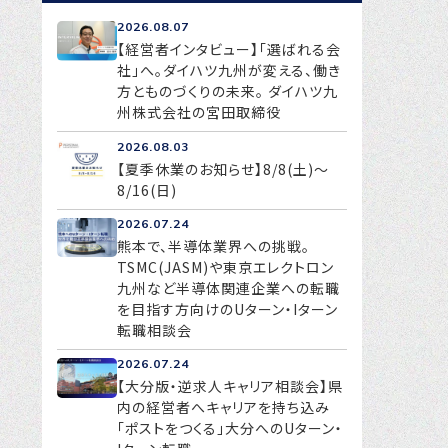
2026.08.07
【経営者インタビュー】「選ばれる会
社」へ。ダイハツ九州が変える、働き
方とものづくりの未来。 ダイハツ九
州株式会社の宮田取締役
2026.08.03
【夏季休業のお知らせ】8/8(土)～
8/16(日)
2026.07.24
熊本で、半導体業界への挑戦。
TSMC(JASM)や東京エレクトロン
九州など半導体関連企業への転職
を目指す方向けのUターン・Iターン
転職相談会
2026.07.24
【大分版・逆求人キャリア相談会】県
内の経営者へキャリアを持ち込み
「ポストをつくる」大分へのUターン・