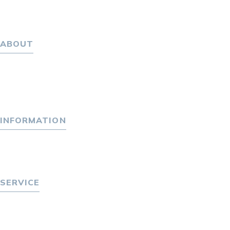
ABOUT
ホーム
パーソナル・マネジメントについて
会社概要
採用情報
INFORMATION
トピックス
P-maneコラム
ニュース
SERVICE
転職をお考えの方へ
転職エージェントサービス
転職相談会