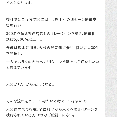
ビスとなります。
転職をお考えの方へ
転職エージェントサービス
弊社ではこれまで10年以上、熊本へのUIターン転職支
転職相談会
援を行い
転職者の声
300名を超える経営者とのリレーションを築き、転職相
談は5,000名以上…。
キャリア採用をお考えの企業様へ
今後は熊本に加え、大分の経営者に会い、良い求人案件
を開拓し、
選ばれる４つの理由
一人でも多くの大分へのUIターン転職をお手伝いしたい
４つの特長で解決
と考えています。
独自の採用スキーム
大分が「人」から元気になる。
お問い合わせ
そんな流れを作っていきたいと考えていますので、
プライバシーポリシー
大分県内での転職、全国各地から大分へのU・Iターンを
検討されている方はぜひご確認ください。