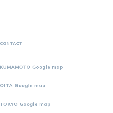
転職者の声
キャリア採用をお考えの企業様へ
選ばれる４つの理由
４つの特長で解決
独自の採用スキーム
CONTACT
お問い合わせ
プライバシーポリシー
KUMAMOTO
Google map
〒860-0802
熊本市中央区中央街2-11 熊本サンニッセイビル5F
OITA
Google map
〒870-0034
大分市都町1-2-1 大分中央通りビル7F
TOKYO
Google map
〒105-0021